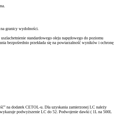
na.
na granicy wydolności.
 uszlachetnienie standardowego oleju napędowego do poziomu
alania bezpośrednio przekłada się na powtarzalność wyników i ochronę
ość” na dodatek CETOL-u. Dla uzyskania zamierzonej LC należy
 wykazuje podwyższenie LC do 52. Podwojenie dawki ( 1L na 500L