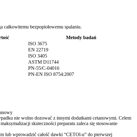
ega całkowitemu bezpopiołowemu spalaniu.
tość
Metody badań
ISO 3675
EN 22719
ISO 3405
ASTM D11744
PN-55/C-04016
PN-EN ISO 8754:2007
etanowy
 wypadku nie wolno dozować z innymi dodatkami cetanowymi. Celem
aksymalizacji skuteczności preparatu zaleca się stosowanie
owym lub wprowadzić całość dawki “CETOl-u” do pierwszej