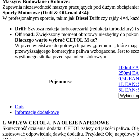
Maszyny Budowlane i Rolnicze:
Zapewnia niezawodność maszyn pracujących pod dużym obciążeniem
Sporty Motorowe (Drift & Off-road 4×4):
W profesjonalnym sporcie, takim jak
Diesel Drift
czy rajdy
4×4
, każ
Drift:
Szybsza reakcja turbosprężarki (redukcja turbodziury) i 
Off-road:
Zwiększony moment obrotowy niezbędny do pokonywa
Dlaczego warto wybrać CETOL M ac?
W przeciwieństwie do gotowych paliw „premium”, które mają 
przewyższającego komercyjne paliwa wzbogacone. Jest to szcz
wysilonego silnika przed spalaniem stukowym.
100ml EA
250ml EA
0,5L EAN
Pojemność
1L EAN: 
5L EAN: 
Opis
Informacje dodatkowe
1. WPŁYW CETOL-U NA OLEJE NAPĘDOWE
Skuteczność działania dodatku CETOL zależy od jakości paliwa. O
zastosować odpowiednią dawkę dodatku. Przykład: Olej napędowy b