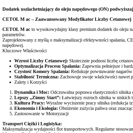
Dodatek uszlachetniający do oleju napędowego (ON) podwyższając
CETOL M ac – Zaawansowany Modyfikator Liczby Cetanowej
CETOL M ac
to wysokowydajny klasy premium dodatek do oleju 
parametrów.
Zaprojektowany z myślą o maksymalizacji efektywności spalania, CE
napędowej.
Kluczowe Właściwości
Wzrost Liczby Cetanowej:
Skutecznie podnosi liczbę cetano
Optymalizacja Procesu Spalania:
Zapewnia pełniejsze i bard
Czystość Komory Spalania:
Redukuje powstawanie nagarów 
Stabilność Termiczna:
Zachowuje swoje właściwości nawet prz
Zalety i Korzyści
Dynamika i Moc:
Odczuwalna poprawa elastyczności silnika o
Lepszy „Zimny Start”:
Łatwiejszy rozruch silnika w niskich 
Kultura Pracy:
Wyraźne wyciszenie pracy silnika (redukcja tzw
Ekonomia i Ekologia:
Obniżenie zużycia paliwa oraz znacząca
Zastosowanie w Motoryzacji
Transport Ciężki i Logistyka:
Maksymalizacja wydajności flot transportowych. Regularne stosow