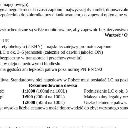
eju napędowego).
malnego skrócenia czasu zapłonu i najwyższej dynamiki, dopuszczaln
ezpośrednio do zbiornika przed tankowaniem, co zapewni optymalne w
 fizykochemiczne są ściśle monitorowane, aby zapewnić bezpieczeńs
Wartość / O
c UE
-etyloheksylu (2-EHN) – najskuteczniejszy promotor zapłonu
LC o ok. 3–5 jednostek (zależnie od dawki i jakości ON)
bezpieczny w transporcie i przechowywaniu)
a w oleju napędowym i biodieslu
nia gęstości ani lepkości paliwa poza normę PN-EN 590
paliwa. Standardowy olej napędowy w Polsce musi posiadać LC na po
Rekomendowana dawka
ść
1:1000
(100ml na 100L)
Podniesienie LC o ok. 3
gi
1:500
(200ml na 100L)
Maksymalny legalny wzr
1:2000
(50ml na 100L)
Uszlachetnienie paliwa, 
Zbyt wysoka liczba cetanowa może doprowadzić do zbyt wczesnego sam