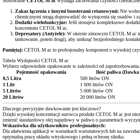
Stosowanie
CETOL M ac
wymaga zachowania czystości chemicznej
Zakaz łączenia z innymi boosterami cetanowymi:
Nie wolno
chemicznymi mogą doprowadzić do wytrącenia się osadów i za
Dodatki wielofunkcyjne:
Jeśli stosujesz kompleksowe dodatk
koncentratu CETOL M ac.
Depresatory (Antyżele):
W okresie zimowym CETOL M ac może 
tankowanie, potem drugi), aby uniknąć bezpośredniego kontakt
Pamiętaj:
CETOL M ac to profesjonalny komponent o wysokiej czystoś
Tabela Wydajności CETOL M ac
Wybierz odpowiednie opakowanie w zależności od zapotrzebowania.
Pojemność opakowania
Ilość paliwa (Dawka
0,5 Litra
500 litrów ON
1 Litr
1 000 litrów ON
5 Litrów
5 000 litrów ON
20 Litrów
20 000 litrów ON
Dlaczego precyzyjne dawkowanie jest kluczowe?
Dzięki wysokiej koncentracji surowca produkt CETOL M ac jest nie
zmienić standardowy olej napędowy w paliwo o parametrach wyczy
Wskazówka dla użytkowników profesjonalnych:
Dla ułatwienia aplikacji w warunkach warsztatowych lub na zawodac
optymalną pracę układu wtryskowego i pełną ochronę silnika.