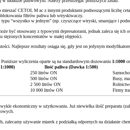
 w układzie paliwowym. Należy przestrzegać poniższych zasad:
 mieszać CETOL M ac z innymi produktami podnoszącymi liczbę ceta
blokowania filtrów paliwa lub wtryskiwaczy.
i typu “wszystko w jednym” (np. czyszczące wtryski, smarujące i podn
być stosowany z typowymi depresatorami, jednak zaleca się ich oso
u stężonych koncentratów w małej objętości.
ci. Najlepsze rezultaty osiąga się, gdy jest on jedynym modyfikatore
 Poniższe wyliczenia oparte są na standardowym dozowaniu
1:1000
or
 1:1000)
Ilość paliwa (Dawka 1:500)
250 litrów ON
Samochod
500 litrów ON
Busy, mał
2 500 litrów ON
Rolnictwo
10 000 litrów ON
Firmy tr
zwykle ekonomiczny w użytkowaniu. Już niewielka ilość preparatu (z
nowych.
h, zalecamy używanie miarek z podziałką odpornych na działanie che