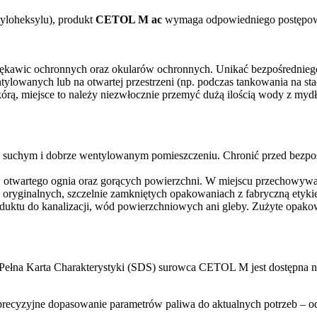
tyloheksylu), produkt
CETOL M ac
wymaga odpowiedniego postępowa
rękawic ochronnych oraz okularów ochronnych. Unikać bezpośredniego
lowanych lub na otwartej przestrzeni (np. podczas tankowania na sta
rą, miejsce to należy niezwłocznie przemyć dużą ilością wody z mydłe
uchym i dobrze wentylowanym pomieszczeniu. Chronić przed bezpośr
r, otwartego ognia oraz gorących powierzchni. W miejscu przechowyw
oryginalnych, szczelnie zamkniętych opakowaniach z fabryczną etykie
oduktu do kanalizacji, wód powierzchniowych ani gleby. Zużyte opako
. Pełna Karta Charakterystyki (SDS) surowca CETOL M jest dostępna n
recyzyjne dopasowanie parametrów paliwa do aktualnych potrzeb – od 