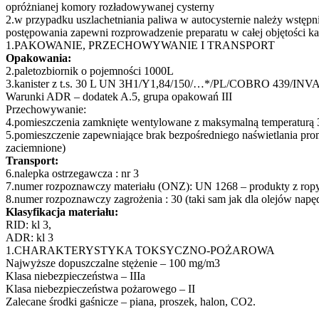
opróżnianej komory rozładowywanej cysterny
2.w przypadku uszlachetniania paliwa w autocysternie należy wst
postępowania zapewni rozprowadzenie preparatu w całej objętości ka
1.PAKOWANIE, PRZECHOWYWANIE I TRANSPORT
Opakowania:
2.paletozbiornik o pojemności 1000L
3.kanister z t.s. 30 L UN 3H1/Y1,84/150/…*/PL/COBRO 439/INVA
Warunki ADR – dodatek A.5, grupa opakowań III
Przechowywanie:
4.pomieszczenia zamknięte wentylowane z maksymalną temperaturą
5.pomieszczenie zapewniające brak bezpośredniego naświetlania pro
zaciemnione)
Transport:
6.nalepka ostrzegawcza : nr 3
7.numer rozpoznawczy materiału (ONZ): UN 1268 – produkty z ropy 
8.numer rozpoznawczy zagrożenia : 30 (taki sam jak dla olejów nap
Klasyfikacja materiału:
RID: kl 3,
ADR: kl 3
1.CHARAKTERYSTYKA TOKSYCZNO-POŻAROWA
Najwyższe dopuszczalne stężenie – 100 mg/m3
Klasa niebezpieczeństwa – IIIa
Klasa niebezpieczeństwa pożarowego – II
Zalecane środki gaśnicze – piana, proszek, halon, CO2.