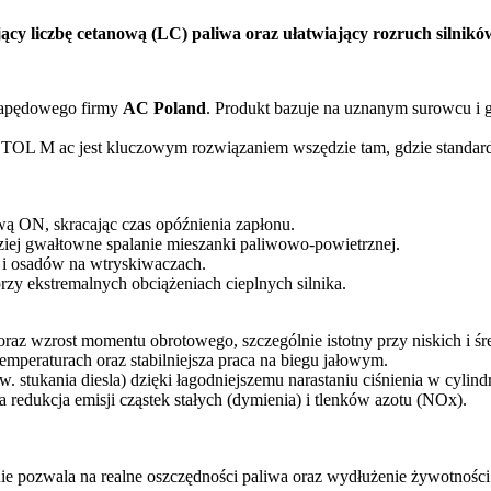
y liczbę cetanową (LC) paliwa oraz ułatwiający rozruch silników
napędowego firmy
AC Poland
. Produkt bazuje na uznanym surowcu i 
TOL M ac jest kluczowym rozwiązaniem wszędzie tam, gdzie standardo
wą ON, skracając czas opóźnienia zapłonu.
ziej gwałtowne spalanie mieszanki paliwowo-powietrznej.
i osadów na wtryskiwaczach.
y ekstremalnych obciążeniach cieplnych silnika.
raz wzrost momentu obrotowego, szczególnie istotny przy niskich i śr
temperaturach oraz stabilniejsza praca na biegu jałowym.
. stukania diesla) dzięki łagodniejszemu narastaniu ciśnienia w cylind
 redukcja emisji cząstek stałych (dymienia) i tlenków azotu (NOx).
anie pozwala na realne oszczędności paliwa oraz wydłużenie żywotn