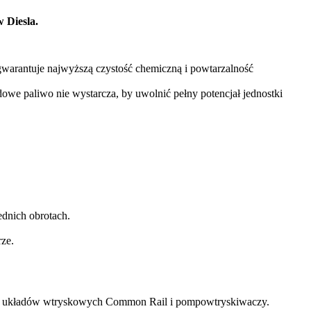
 Diesla.
gwarantuje najwyższą czystość chemiczną i powtarzalność
we paliwo nie wystarcza, by uwolnić pełny potencjał jednostki
ednich obrotach.
rze.
ości układów wtryskowych Common Rail i pompowtryskiwaczy.