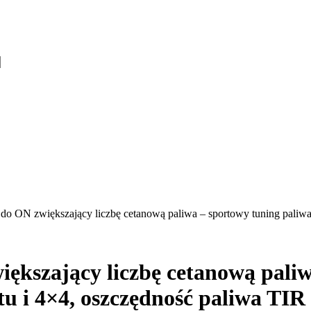
 ON zwiększający liczbę cetanową paliwa – sportowy tuning paliwa di
kszający liczbę cetanową paliw
ftu i 4×4, oszczędność paliwa TIR