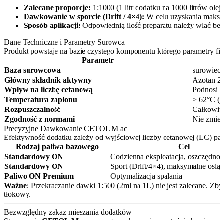
Zalecane proporcje:
1:1000 (1 litr dodatku na 1000 litrów ol
Dawkowanie w sporcie (Drift / 4×4):
W celu uzyskania maksy
Sposób aplikacji:
Odpowiednią ilość preparatu należy wlać b
Dane Techniczne i Parametry Surowca
Produkt powstaje na bazie czystego komponentu którego parametry
Parametr
Baza surowcowa
surowie
Główny składnik aktywny
Azotan 2
Wpływ na liczbę cetanową
Podnosi 
Temperatura zapłonu
> 62°C (
Rozpuszczalność
Całkowit
Zgodność z normami
Nie zmie
Precyzyjne Dawkowanie CETOL M ac
Efektywność dodatku zależy od wyjściowej liczby cetanowej (LC) 
Rodzaj paliwa bazowego
Cel
Standardowy ON
Codzienna eksploatacja, oszczędno
Standardowy ON
Sport (Drift/4×4), maksymalne osią
Paliwo ON Premium
Optymalizacja spalania
Ważne:
Przekraczanie dawki 1:500 (2ml na 1L) nie jest zalecane. 
tłokowy.
Bezwzględny zakaz mieszania dodatków