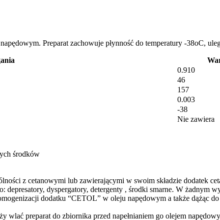
ejem napędowym. Preparat zachowuje płynność do temperatury -38oC, ul
ania
War
0.910
46
157
0.003
-38
Nie zawiera
nych środków
ólności z cetanowymi lub zawierającymi w swoim składzie dodatek c
: depresatory, dyspergatory, detergenty , środki smarne. W żadnym
 homogenizacji dodatku “CETOL” w oleju napędowym a także dążąc do m
leży wlać preparat do zbiornika przed napełnianiem go olejem napęd