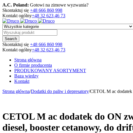
A.C. Poland:
Gotowi na zimowe wyzwania?
Skontaktuj się
+48 666 860 998
Kontakt ogólny
+48 32 623 46 73
Skontaktuj się
+48 666 860 998
Kontakt ogólny
+48 32 623 46 73
Strona główna
O firmie producenta
PRODUKOWANY ASORTYMENT
Baza wiedzy
Kontakt
Strona główna
/
Dodatki do paliw i depresatory
/
CETOL M ac dodatek do
CETOL M ac dodatek do ON zwię
diesel, booster cetanowy, do dri