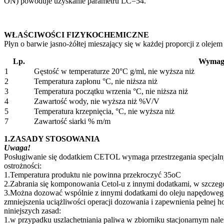
ON) powoduje uzyskanie parametru LC=54.
WŁAŚCIWOŚCI FIZYKOCHEMICZNE
Płyn o barwie jasno-żółtej mieszający się w każdej proporcji z ol
Lp.
Wymag
1
Gęstość w temperaturze 20°C g/ml, nie wyższa niż
2
Temperatura zapłonu °C, nie niższa niż
3
Temperatura początku wrzenia °C, nie niższa niż
4
Zawartość wody, nie wyższa niż %V/V
5
Temperatura krzepnięcia, °C, nie wyższa niż
7
Zawartość siarki % m/m
1.ZASADY STOSOWANIA
Uwaga!
Posługiwanie się dodatkiem CETOL wymaga przestrzegania specjal
ostrożności:
1.Temperatura produktu nie powinna przekroczyć 35oC
2.Zabrania się komponowania Cetol-u z innymi dodatkami, w szczeg
3.Można dozować wspólnie z innymi dodatkami do oleju napędowego
zmniejszenia uciążliwości operacji dozowania i zapewnienia pełnej
niniejszych zasad:
1.w przypadku uszlachetniania paliwa w zbiorniku stacjonarnym na