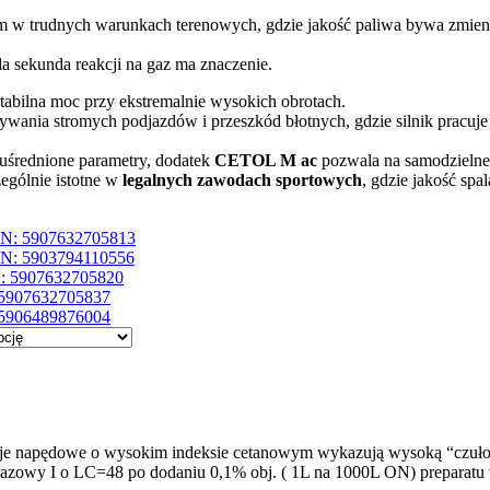
 w trudnych warunkach terenowych, gdzie jakość paliwa bywa zmien
da sekunda reakcji na gaz ma znaczenie.
stabilna moc przy ekstremalnie wysokich obrotach.
nia stromych podjazdów i przeszkód błotnych, gdzie silnik pracuje 
uśrednione parametry, dodatek
CETOL M ac
pozwala na samodzielne
ególnie istotne w
legalnych zawodach sportowych
, gdzie jakość sp
N: 5907632705813
N: 5903794110556
: 5907632705820
5907632705837
5906489876004
leje napędowe o wysokim indeksie cetanowym wykazują wysoką “czuł
azowy I o LC=48 po dodaniu 0,1% obj. ( 1L na 1000L ON) preparatu