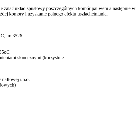
ępnie zalać układ spustowy poszczególnych komór paliwem a następni
żdej komory i uzyskanie pełnego efektu uszlachetniania.
C, lm 3526
 35oC
mieniami słonecznymi (korzystnie
naftowej i.n.o.
ędowych)