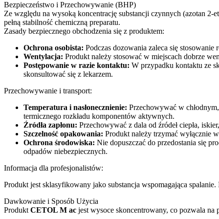
Bezpieczeństwo i Przechowywanie (BHP)
Ze względu na wysoką koncentrację substancji czynnych (azotan 2-e
pełną stabilność chemiczną preparatu.
Zasady bezpiecznego obchodzenia się z produktem:
Ochrona osobista:
Podczas dozowania zaleca się stosowanie 
Wentylacja:
Produkt należy stosować w miejscach dobrze wenty
Postępowanie w razie kontaktu:
W przypadku kontaktu ze skó
skonsultować się z lekarzem.
Przechowywanie i transport:
Temperatura i nasłonecznienie:
Przechowywać w chłodnym, s
termicznego rozkładu komponentów aktywnych.
Źródła zapłonu:
Przechowywać z dala od źródeł ciepła, iskie
Szczelność opakowania:
Produkt należy trzymać wyłącznie w 
Ochrona środowiska:
Nie dopuszczać do przedostania się pr
odpadów niebezpiecznych.
Informacja dla profesjonalistów:
Produkt jest sklasyfikowany jako substancja wspomagająca spalanie
Dawkowanie i Sposób Użycia
Produkt
CETOL M ac
jest wysoce skoncentrowany, co pozwala na p