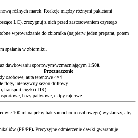
nową różnych marek. Reakcje między różnymi pakietami
oszące LC), zrezygnuj z nich przed zastosowaniem czystego
bne wprowadzanie do zbiornika (najpierw jeden preparat, potem
m spalania w zbiorniku.
az dawkowaniu sportowym/wzmacniającym
1:500
.
Przeznaczenie
y osobowe, auta terenowe 4×4
e floty, intensywny sezon driftowy
, transport ciężki (TIR)
ansportowe, bazy paliwowe, ekipy rajdowe
aledwie 100 ml na pełny bak samochodu osobowego) wystarczy, aby
mikaliów (PE/PP). Precyzyjne odmierzenie dawki gwarantuje