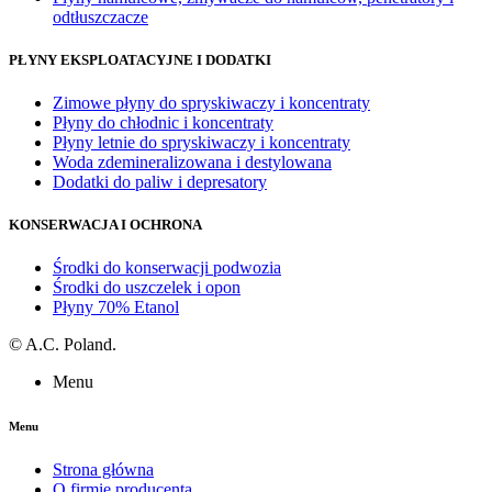
odtłuszczacze
PŁYNY EKSPLOATACYJNE I DODATKI
Zimowe płyny do spryskiwaczy i koncentraty
Płyny do chłodnic i koncentraty
Płyny letnie do spryskiwaczy i koncentraty
Woda zdemineralizowana i destylowana
Dodatki do paliw i depresatory
KONSERWACJA I OCHRONA
Środki do konserwacji podwozia
Środki do uszczelek i opon
Płyny 70% Etanol
©
A.C. Poland.
Menu
Menu
Strona główna
O firmie producenta