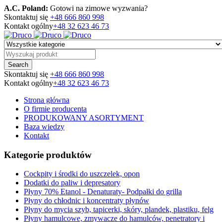
A.C. Poland:
Gotowi na zimowe wyzwania?
Skontaktuj się
+48 666 860 998
Kontakt ogólny
+48 32 623 46 73
Skontaktuj się
+48 666 860 998
Kontakt ogólny
+48 32 623 46 73
Strona główna
O firmie producenta
PRODUKOWANY ASORTYMENT
Baza wiedzy
Kontakt
Kategorie produktów
Cockpity i środki do uszczelek, opon
Dodatki do paliw i depresatory
Płyny 70% Etanol - Denaturaty- Podpałki do grilla
Płyny do chłodnic i koncentraty płynów
Płyny do mycia szyb, tapicerki, skóry, plandek, plastiku, felg
Płyny hamulcowe, zmywacze do hamulców, penetratory i