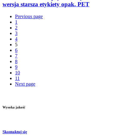
wersja starsza etykiety opak. PET
Previous page
1
2
3
4
5
6
7
8
9
10
11
Next page
Wysoka jakość
Skontaktuj się