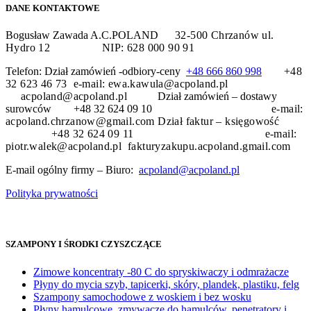
DANE KONTAKTOWE
Bogusław Zawada A.C.POLAND
32-500 Chrzanów
ul.
Hydro 12
NIP: 628 000 90 91
Telefon: Dział zamówień -odbiory-ceny
+48 666 860 998
+48
32 623 46 73 e-mail: ewa.kawula@acpoland.pl
acpoland@acpoland.pl
Dział zamówień – dostawy
surowców +48 32 624 09 10
e-mail:
acpoland.chrzanow@gmail.com
Dział faktur – księgowość
+48 32 624 09 11 e-mail:
piotr.walek@acpoland.pl fakturyzakupu.acpoland.gmail.com
E-mail ogólny firmy – Biuro:
acpoland@acpoland.pl
Polityka prywatności
SZAMPONY I ŚRODKI CZYSZCZĄCE
Zimowe koncentraty -80 C do spryskiwaczy i odmrażacze
Płyny do mycia szyb, tapicerki, skóry, plandek, plastiku, felg
Szampony samochodowe z woskiem i bez wosku
Płyny hamulcowe, zmywacze do hamulców, penetratory i