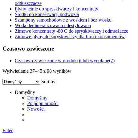
odtłuszczacze
Płyny letnie do spryskiwaczy i koncentraty
Środki do konserwacji podwozia
Szampony samochodowe z woskiem i bez wosku
Woda demineralizowana i destylowana
Zimowe koncentraty -80 C do spryskiwaczy i odmrażacze
Zimowe płyny do spryskiwaczy dla firm i konsumentów
Czasowo zawieszone
Czasowo zawieszone w produkcji lub wycofane
(7)
Wyświetlanie 37–45 z 98 wyników
Sort by
Domyślny
Domyślny
Po popularności
Nowości
Filter