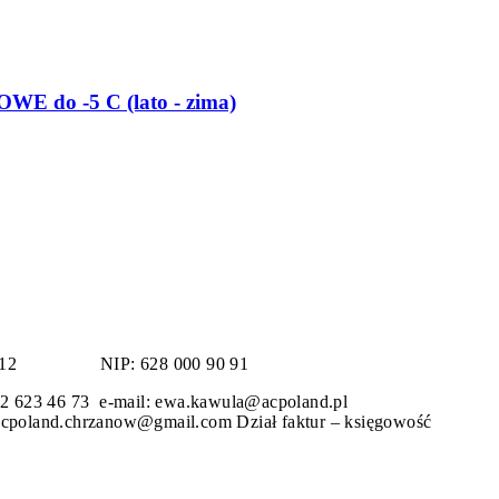
do -5 C (lato - zima)
ydro 12
NIP: 628 000 90 91
 32 623 46 73 e-mail: ewa.kawula@acpoland.pl 
 acpoland.chrzanow@gmail.com
Dział faktur – księgo