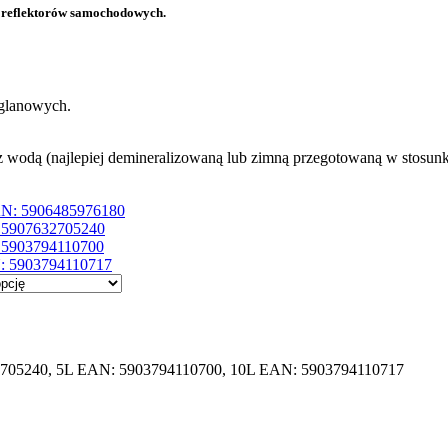
i reflektorów samochodowych.
ęglanowych.
o z wodą (najlepiej demineralizowaną lub zimną przegotowaną w stosu
AN: 5906485976180
 5907632705240
 5903794110700
: 5903794110717
705240, 5L EAN: 5903794110700, 10L EAN: 5903794110717