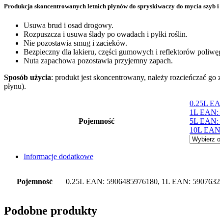
Produkcja skoncentrowanych letnich płynów do spryskiwaczy do mycia szyb 
Usuwa brud i osad drogowy.
Rozpuszcza i usuwa ślady po owadach i pyłki roślin.
Nie pozostawia smug i zacieków.
Bezpieczny dla lakieru, części gumowych i reflektorów poliw
Nuta zapachowa pozostawia przyjemny zapach.
Sposób użycia
: produkt jest skoncentrowany, należy rozcieńczać g
płynu).
0.25L E
1L EAN:
Pojemność
5L EAN:
10L EAN
Informacje dodatkowe
Pojemność
0.25L EAN: 5906485976180, 1L EAN: 5907632
Podobne produkty