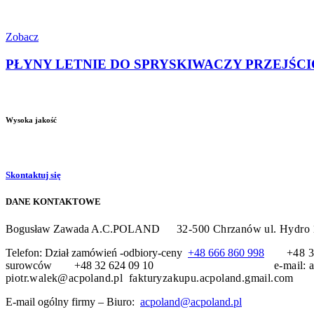
Zobacz
PŁYNY LETNIE DO SPRYSKIWACZY PRZEJŚCIOWE 
Wysoka jakość
Skontaktuj się
DANE KONTAKTOWE
Bogusław Zawada A.C.POLAND
32-500 Chrzanów
ul. H
Telefon: Dział zamówień -odbiory-ceny
+48 666 860 998
+48
surowców +48 32 624 09 10
e-mail:
piotr.walek@acpoland.pl fakturyzakupu.acpoland.gmail.com
E-mail ogólny firmy – Biuro:
acpoland@acpoland.pl