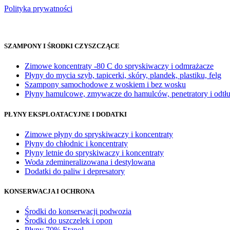
Polityka prywatności
SZAMPONY I ŚRODKI CZYSZCZĄCE
Zimowe koncentraty -80 C do spryskiwaczy i odmrażacze
Płyny do mycia szyb, tapicerki, skóry, plandek, plastiku, felg
Szampony samochodowe z woskiem i bez wosku
Płyny hamulcowe, zmywacze do hamulców, penetratory i odtł
PŁYNY EKSPLOATACYJNE I DODATKI
Zimowe płyny do spryskiwaczy i koncentraty
Płyny do chłodnic i koncentraty
Płyny letnie do spryskiwaczy i koncentraty
Woda zdemineralizowana i destylowana
Dodatki do paliw i depresatory
KONSERWACJA I OCHRONA
Środki do konserwacji podwozia
Środki do uszczelek i opon
Płyny 70% Etanol