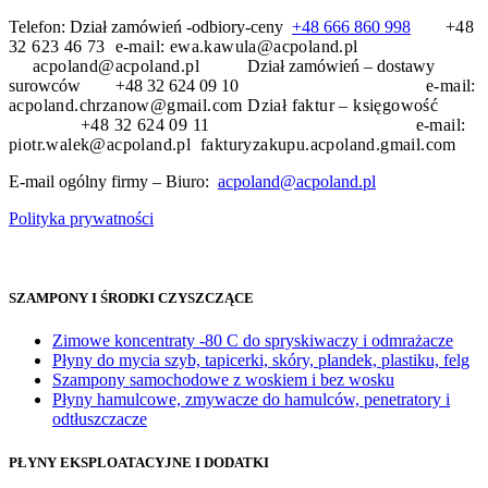
Telefon: Dział zamówień -odbiory-ceny
+48 666 860 998
+48
32 623 46 73 e-mail: ewa.kawula@acpoland.pl
acpoland@acpoland.pl
Dział zamówień – dostawy
surowców +48 32 624 09 10
e-mail:
acpoland.chrzanow@gmail.com
Dział faktur – księgowość
+48 32 624 09 11 e-mail:
piotr.walek@acpoland.pl fakturyzakupu.acpoland.gmail.com
E-mail ogólny firmy – Biuro:
acpoland@acpoland.pl
Polityka prywatności
SZAMPONY I ŚRODKI CZYSZCZĄCE
Zimowe koncentraty -80 C do spryskiwaczy i odmrażacze
Płyny do mycia szyb, tapicerki, skóry, plandek, plastiku, felg
Szampony samochodowe z woskiem i bez wosku
Płyny hamulcowe, zmywacze do hamulców, penetratory i
odtłuszczacze
PŁYNY EKSPLOATACYJNE I DODATKI