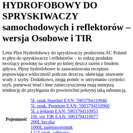
HYDROFOBOWY DO
SPRYSKIWACZY
samochodowych i reflektorów –
wersja Osobowe i TIR
Letni Plyn Hydrofobowy do spryskiwaczy producenta AC Poland
to
płyn do spryskiwaczy i reflektorów – to rodzaj produktu
tworzący powłokę na szybie po której deszcz razem z brudem
spływa.
Płyny hydrofobowe to zaawansowana receptura
poprawiająca widoczność podczas deszczu, ułatwiając usuwanie
wody z szyby. Dodatkowo, mogą pomóc w utrzymaniu czystości
szyb, ponieważ brud i inne zanieczyszczenia mają mniejszą
tendencję do przylegania do powierzchni pokrytej taką substancją.
5L opak.Standart EAN: 5903794110946
5L opak. Premium EAN: 5903794110960
5L z lejkiem EAN: 5903794110953
10L ver TIR EAN: 5903794110977
Pojemność
200L beczka
1000L paletopojemnik
LUZ opak. odbiorcy