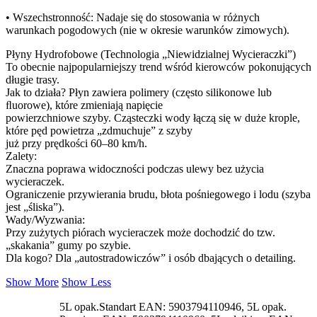
• Wszechstronność: Nadaje się do stosowania w różnych
warunkach pogodowych (nie w okresie warunków zimowych).
Płyny Hydrofobowe (Technologia „Niewidzialnej Wycieraczki”)
To obecnie najpopularniejszy trend wśród kierowców pokonujących
długie trasy.
Jak to działa? Płyn zawiera polimery (często silikonowe lub
ﬂuorowe), które zmieniają napięcie
powierzchniowe szyby. Cząsteczki wody łączą się w duże krople,
które pęd powietrza „zdmuchuje” z szyby
już przy prędkości 60–80 km/h.
Zalety:
Znaczna poprawa widoczności podczas ulewy bez użycia
wycieraczek.
Ograniczenie przywierania brudu, błota pośniegowego i lodu (szyba
jest „śliska”).
Wady/Wyzwania:
Przy zużytych piórach wycieraczek może dochodzić do tzw.
„skakania” gumy po szybie.
Dla kogo? Dla „autostradowiczów” i osób dbających o detailing.
Show More
Show Less
5L opak.Standart EAN: 5903794110946, 5L opak.