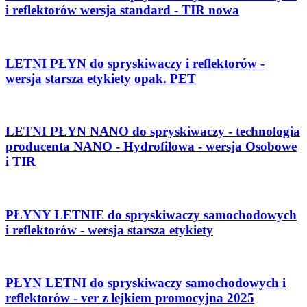
i reflektorów wersja standard - TIR nowa
LETNI PŁYN do spryskiwaczy i reflektorów -
wersja starsza etykiety opak. PET
LETNI PŁYN NANO do spryskiwaczy - technologia
producenta NANO - Hydrofilowa - wersja Osobowe
i TIR
PŁYNY LETNIE do spryskiwaczy samochodowych
i reflektorów - wersja starsza etykiety
PŁYN LETNI do spryskiwaczy samochodowych i
reflektorów - ver z lejkiem promocyjna 2025