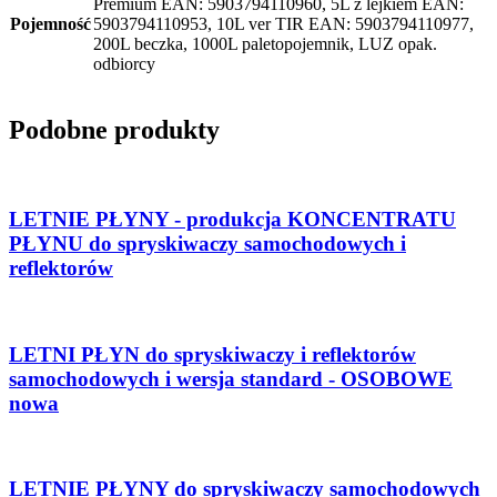
Premium EAN: 5903794110960, 5L z lejkiem EAN:
Pojemność
5903794110953, 10L ver TIR EAN: 5903794110977,
200L beczka, 1000L paletopojemnik, LUZ opak.
odbiorcy
Podobne produkty
LETNIE PŁYNY - produkcja KONCENTRATU
PŁYNU do spryskiwaczy samochodowych i
reflektorów
LETNI PŁYN do spryskiwaczy i reflektorów
samochodowych i wersja standard - OSOBOWE
nowa
LETNIE PŁYNY do spryskiwaczy samochodowych