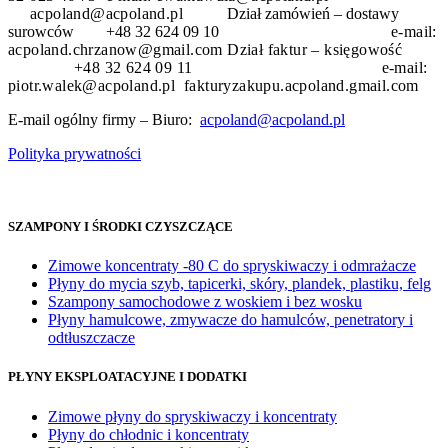
acpoland@acpoland.pl
Dział zamówień – dostawy
surowców +48 32 624 09 10
e-mail:
acpoland.chrzanow@gmail.com
Dział faktur – księgowość
+48 32 624 09 11 e-mail:
piotr.walek@acpoland.pl fakturyzakupu.acpoland.gmail.com
E-mail ogólny firmy – Biuro:
acpoland@acpoland.pl
Polityka prywatności
SZAMPONY I ŚRODKI CZYSZCZĄCE
Zimowe koncentraty -80 C do spryskiwaczy i odmrażacze
Płyny do mycia szyb, tapicerki, skóry, plandek, plastiku, felg
Szampony samochodowe z woskiem i bez wosku
Płyny hamulcowe, zmywacze do hamulców, penetratory i
odtłuszczacze
PŁYNY EKSPLOATACYJNE I DODATKI
Zimowe płyny do spryskiwaczy i koncentraty
Płyny do chłodnic i koncentraty