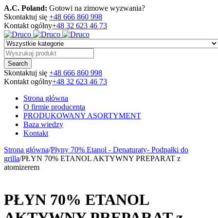
A.C. Poland:
Gotowi na zimowe wyzwania?
Skontaktuj się
+48 666 860 998
Kontakt ogólny
+48 32 623 46 73
Skontaktuj się
+48 666 860 998
Kontakt ogólny
+48 32 623 46 73
Strona główna
O firmie producenta
PRODUKOWANY ASORTYMENT
Baza wiedzy
Kontakt
Strona główna
/
Płyny 70% Etanol - Denaturaty- Podpałki do
grilla
/
PŁYN 70% ETANOL AKTYWNY PREPARAT z
atomizerem
PŁYN 70% ETANOL
AKTYWNY PREPARAT z