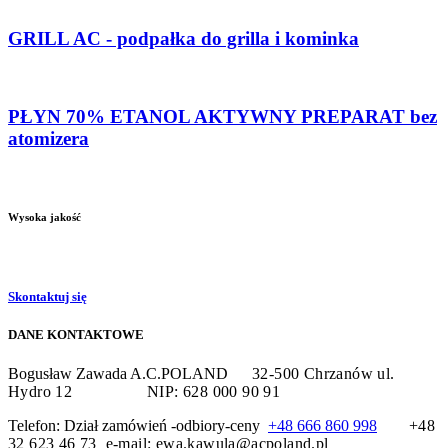
GRILL AC - podpałka do grilla i kominka
PŁYN 70% ETANOL AKTYWNY PREPARAT bez
atomizera
Wysoka jakość
Skontaktuj się
DANE KONTAKTOWE
Bogusław Zawada A.C.POLAND
32-500 Chrzanów
ul.
Hydro 12
NIP: 628 000 90 91
Telefon: Dział zamówień -odbiory-ceny
+48 666 860 998
+48
32 623 46 73 e-mail: ewa.kawula@acpoland.pl