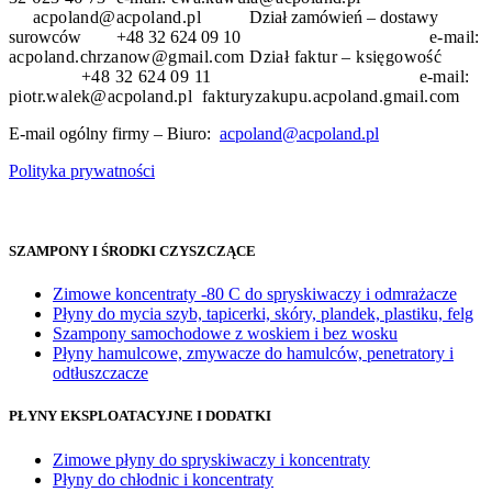
acpoland@acpoland.pl
Dział zamówień – dostawy
surowców +48 32 624 09 10
e-mail:
acpoland.chrzanow@gmail.com
Dział faktur – księgowość
+48 32 624 09 11 e-mail:
piotr.walek@acpoland.pl fakturyzakupu.acpoland.gmail.com
E-mail ogólny firmy – Biuro:
acpoland@acpoland.pl
Polityka prywatności
SZAMPONY I ŚRODKI CZYSZCZĄCE
Zimowe koncentraty -80 C do spryskiwaczy i odmrażacze
Płyny do mycia szyb, tapicerki, skóry, plandek, plastiku, felg
Szampony samochodowe z woskiem i bez wosku
Płyny hamulcowe, zmywacze do hamulców, penetratory i
odtłuszczacze
PŁYNY EKSPLOATACYJNE I DODATKI
Zimowe płyny do spryskiwaczy i koncentraty
Płyny do chłodnic i koncentraty