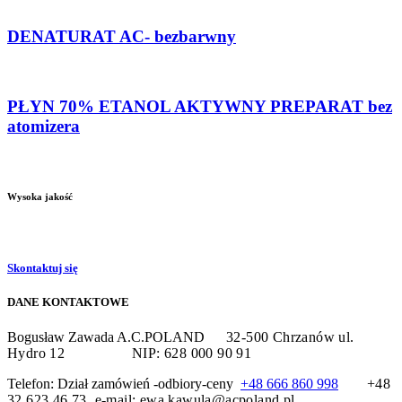
DENATURAT AC- bezbarwny
PŁYN 70% ETANOL AKTYWNY PREPARAT bez
atomizera
Wysoka jakość
Skontaktuj się
DANE KONTAKTOWE
Bogusław Zawada A.C.POLAND
32-500 Chrzanów
ul.
Hydro 12
NIP: 628 000 90 91
Telefon: Dział zamówień -odbiory-ceny
+48 666 860 998
+48
32 623 46 73 e-mail: ewa.kawula@acpoland.pl