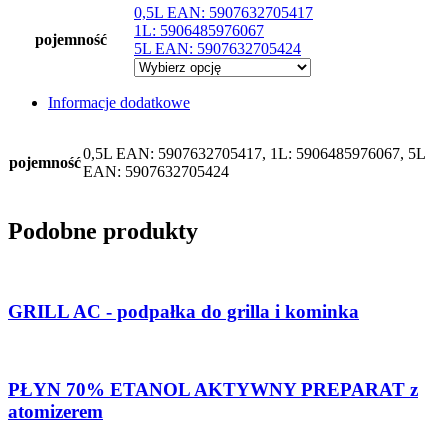
0,5L EAN: 5907632705417
1L: 5906485976067
pojemność
5L EAN: 5907632705424
Informacje dodatkowe
0,5L EAN: 5907632705417, 1L: 5906485976067, 5L
pojemność
EAN: 5907632705424
Podobne produkty
GRILL AC - podpałka do grilla i kominka
PŁYN 70% ETANOL AKTYWNY PREPARAT z
atomizerem