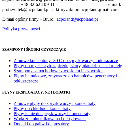
+48 32 624 09 11 e-mail:
piotr.walek@acpoland.pl fakturyzakupu.acpoland.gmail.com
E-mail ogólny firmy – Biuro:
acpoland@acpoland.pl
Polityka prywatności
SZAMPONY I ŚRODKI CZYSZCZĄCE
Zimowe koncentraty -80 C do spryskiwaczy i odmrażacze
Płyny do mycia szyb, tapicerki, skóry, plandek, plastiku, felg
Szampony samochodowe z woskiem i bez wosku
Płyny hamulcowe, zmywacze do hamulców, penetratory i
odtłuszczacze
PŁYNY EKSPLOATACYJNE I DODATKI
Zimowe płyny do spryskiwaczy i koncentraty
Płyny do chłodnic i koncentraty
Płyny letnie do spryskiwaczy i koncentraty
Woda zdemineralizowana i destylowana
Dodatki do paliw i depresatory