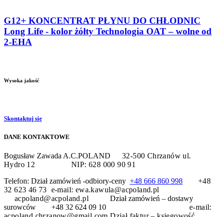
G12+ KONCENTRAT PŁYNU DO CHŁODNIC
Long Life - kolor żółty Technologia OAT – wolne od
2-EHA
Wysoka jakość
Skontaktuj się
DANE KONTAKTOWE
Bogusław Zawada A.C.POLAND
32-500 Chrzanów
ul.
Hydro 12
NIP: 628 000 90 91
Telefon: Dział zamówień -odbiory-ceny
+48 666 860 998
+48
32 623 46 73 e-mail: ewa.kawula@acpoland.pl
acpoland@acpoland.pl
Dział zamówień – dostawy
surowców +48 32 624 09 10
e-mail:
acpoland.chrzanow@gmail.com
Dział faktur – księgowość