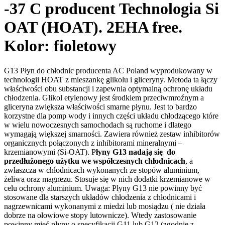
-37 C producent Technologia Si
OAT (HOAT). 2EHA free.
Kolor: fioletowy
G13 Płyn do chłodnic producenta AC Poland wyprodukowany w
technologii HOAT z mieszankę glikolu i gliceryny. Metoda ta łączy
właściwości obu substancji i zapewnia optymalną ochronę układu
chłodzenia. Glikol etylenowy jest środkiem przeciwmroźnym a
gliceryna zwiększa właściwości smarne płynu. Jest to bardzo
korzystne dla pomp wody i innych części układu chłodzącego które
w wielu nowoczesnych samochodach są ruchome i dlatego
wymagają większej smarności. Zawiera również zestaw inhibitorów
organicznych połączonych z inhibitorami mineralnymi –
krzemianowymi (Si-OAT). P
łyny G13 nadają się do
przedłużonego użytku we współczesnych chłodnicach
, a
zwłaszcza w chłodnicach wykonanych ze stopów aluminium,
żeliwa oraz magnezu. Stosuje się w nich dodatki krzemianowe w
celu ochrony aluminium. Uwaga: Płyny G13 nie powinny być
stosowane dla starszych układów chłodzenia z chłodnicami i
nagrzewnicami wykonanymi z miedzi lub mosiądzu ( nie działa
dobrze na ołowiowe stopy lutownicze). Wtedy zastosowanie
powinny mieć płyny o specyfikacji G11 lub G12 (zgodnie z