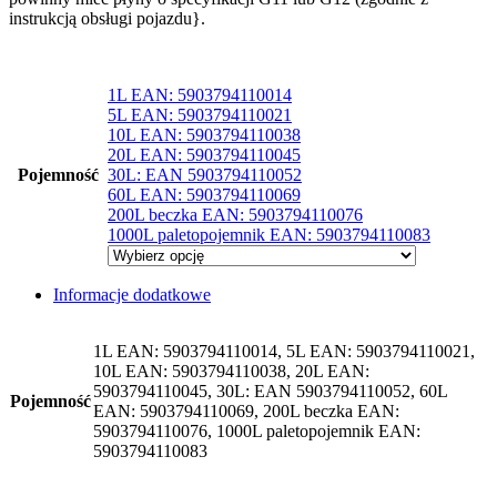
instrukcją obsługi pojazdu}.
1L EAN: 5903794110014
5L EAN: 5903794110021
10L EAN: 5903794110038
20L EAN: 5903794110045
Pojemność
30L: EAN 5903794110052
60L EAN: 5903794110069
200L beczka EAN: 5903794110076
1000L paletopojemnik EAN: 5903794110083
Informacje dodatkowe
1L EAN: 5903794110014, 5L EAN: 5903794110021,
10L EAN: 5903794110038, 20L EAN:
5903794110045, 30L: EAN 5903794110052, 60L
Pojemność
EAN: 5903794110069, 200L beczka EAN:
5903794110076, 1000L paletopojemnik EAN:
5903794110083