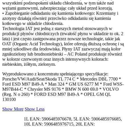
wszystkimi podzespołami układu chłodzenia, w tym także nad
wężami gumowymi, zabezpieczając cały układ przed korozją.
• Zapobieganie odkładaniu się kamienia kotłowego: Krzemiany i
azotyny działają również przeciwko odkładaniu się kamienia
kotłowego w układzie chłodzenia.
Technologia IAT jest jedną z starszych metod stosowanych w
produkcji płynów chłodniczych (trwałość płynu w układzie to ok. 2
lata) i jest często zastępowana przez nowsze technologie, takie jak
OAT (Organic Acid Technology), które oferują dłuższą ochronę i są
mniej szkodliwe dla środowiska. Płyny IAT zazwyczaj mają kolor
zgniłozielony lub brudnoniebieski – AC Poland produkuje również
w kolorze czerwonym oraz innych intensywnych kolorach:
niebieskim, żółtym, zielonym.
Wyprodukowano z koncentratu spełniającego specyfikacje:
Porsche/VW/Audi/Seat/Skoda TL 774 C * Mercedes DBL 7700 *
Ford ESD M97 B49-A * Man 324 * GM US 6277 M * Ford WSS-
M97B44-C * Chrysler MS 9176 * BMW N 600 69.0 * VOLVO
(Reg. N o 260) * FORD ESD M97 B49-A * OPEL GM QL
130100
Show More
Show Less
1L EAN: 5906485976678, 5L EAN: 5906485976685,
10L EAN: 5906485976715, 20L EAN: