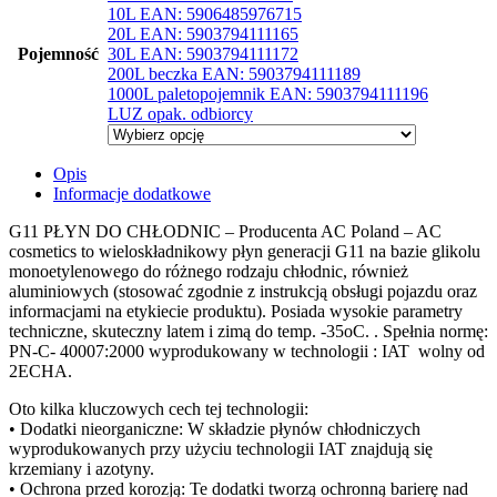
10L EAN: 5906485976715
20L EAN: 5903794111165
Pojemność
30L EAN: 5903794111172
200L beczka EAN: 5903794111189
1000L paletopojemnik EAN: 5903794111196
LUZ opak. odbiorcy
Opis
Informacje dodatkowe
G11 PŁYN DO CHŁODNIC – Producenta AC Poland – AC
cosmetics to wieloskładnikowy płyn generacji G11 na bazie glikolu
monoetylenowego do różnego rodzaju chłodnic, również
aluminiowych (stosować zgodnie z instrukcją obsługi pojazdu oraz
informacjami na etykiecie produktu). Posiada wysokie parametry
techniczne, skuteczny latem i zimą do temp. -35oC. . Spełnia normę:
PN-C- 40007:2000 wyprodukowany w technologii : IAT wolny od
2ECHA.
Oto kilka kluczowych cech tej technologii:
• Dodatki nieorganiczne: W składzie płynów chłodniczych
wyprodukowanych przy użyciu technologii IAT znajdują się
krzemiany i azotyny.
• Ochrona przed korozją: Te dodatki tworzą ochronną barierę nad