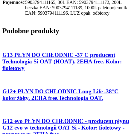
Pojemność
5903794111165, 30L EAN: 5903794111172, 200L
beczka EAN: 5903794111189, 1000L paletopojemnik
EAN: 5903794111196, LUZ opak. odbiorcy
Podobne produkty
G13 PŁYN DO CHŁODNIC -37 C producent
Technologia Si OAT (HOAT). 2EHA free. Kolor:
fioletowy
G12+ PŁYN DO CHŁODNIC Long Life -38°C
kolor żółty. 2EHA free.Technologia OAT.
G12 evo PŁYN DO CHŁODNIC - producent płynu
G12 evo w technologii OAT Si - Kolor: fioletowy -