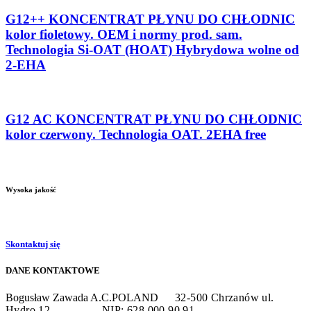
G12++ KONCENTRAT PŁYNU DO CHŁODNIC
kolor fioletowy. OEM i normy prod. sam.
Technologia Si-OAT (HOAT) Hybrydowa wolne od
2-EHA
G12 AC KONCENTRAT PŁYNU DO CHŁODNIC
kolor czerwony. Technologia OAT. 2EHA free
Wysoka jakość
Skontaktuj się
DANE KONTAKTOWE
Bogusław Zawada A.C.POLAND
32-500 Chrzanów
ul.
Hydro 12
NIP: 628 000 90 91