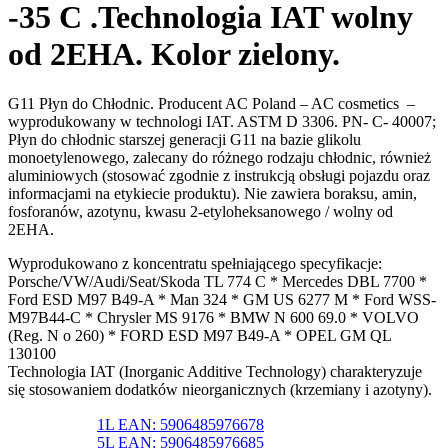
-35 C .Technologia IAT wolny
od 2EHA. Kolor zielony.
G11 Płyn do Chłodnic. Producent AC Poland – AC cosmetics –
wyprodukowany w technologi IAT. ASTM D 3306. PN- C- 40007;
Płyn do chłodnic starszej generacji G11 na bazie glikolu
monoetylenowego, zalecany do różnego rodzaju chłodnic, również
aluminiowych (stosować zgodnie z instrukcją obsługi pojazdu oraz
informacjami na etykiecie produktu). Nie zawiera boraksu, amin,
fosforanów, azotynu, kwasu 2-etyloheksanowego / wolny od
2EHA.
Wyprodukowano z koncentratu spełniającego specyfikacje:
Porsche/VW/Audi/Seat/Skoda TL 774 C * Mercedes DBL 7700 *
Ford ESD M97 B49-A * Man 324 * GM US 6277 M * Ford WSS-
M97B44-C * Chrysler MS 9176 * BMW N 600 69.0 * VOLVO
(Reg. N o 260) * FORD ESD M97 B49-A * OPEL GM QL
130100
Technologia IAT (Inorganic Additive Technology) charakteryzuje
się stosowaniem dodatków nieorganicznych (krzemiany i azotyny).
1L EAN: 5906485976678
5L EAN: 5906485976685