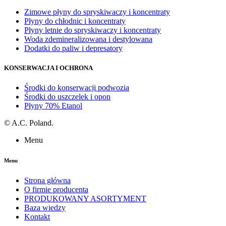
Zimowe płyny do spryskiwaczy i koncentraty
Płyny do chłodnic i koncentraty
Płyny letnie do spryskiwaczy i koncentraty
Woda zdemineralizowana i destylowana
Dodatki do paliw i depresatory
KONSERWACJA I OCHRONA
Środki do konserwacji podwozia
Środki do uszczelek i opon
Płyny 70% Etanol
©
A.C. Poland.
Menu
Menu
Strona główna
O firmie producenta
PRODUKOWANY ASORTYMENT
Baza wiedzy
Kontakt