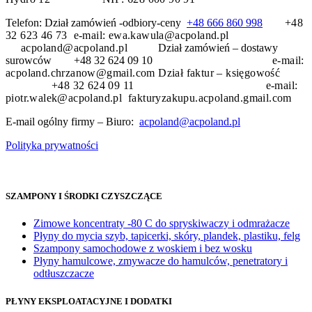
Telefon: Dział zamówień -odbiory-ceny
+48 666 860 998
+48
32 623 46 73 e-mail: ewa.kawula@acpoland.pl
acpoland@acpoland.pl
Dział zamówień – dostawy
surowców +48 32 624 09 10
e-mail:
acpoland.chrzanow@gmail.com
Dział faktur – księgowość
+48 32 624 09 11 e-mail:
piotr.walek@acpoland.pl fakturyzakupu.acpoland.gmail.com
E-mail ogólny firmy – Biuro:
acpoland@acpoland.pl
Polityka prywatności
SZAMPONY I ŚRODKI CZYSZCZĄCE
Zimowe koncentraty -80 C do spryskiwaczy i odmrażacze
Płyny do mycia szyb, tapicerki, skóry, plandek, plastiku, felg
Szampony samochodowe z woskiem i bez wosku
Płyny hamulcowe, zmywacze do hamulców, penetratory i
odtłuszczacze
PŁYNY EKSPLOATACYJNE I DODATKI