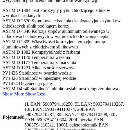
wytycznymi producenta inhibitora testowanego wg:
ASTM D 1384 Test korozyjny płynu chłodzącego silnik w
wyrobach szklanych
ASTM D 2570 Symulowane badania eksploatacyjne czynników
chłodzących silnik pod kątem korozji
ASTM D 4340 Korozja stopów aluminium odlewanego w
chłodziwach silnikowych w warunkach odrzucania ciepła
ASTM D 2809 Właściwości korozyjne i erozyjne pomp
aluminiowych z chłodziwem silnikowym
ASTM D 1882 Kompatybilność z farbami
ASTM D 1120 Temperatura wrzenia
ASTM D 1177 Temperatura zamarzania
ASTM D 1221 Alkaliczność rezerwowa
PV1426 Stabilność w twardej wodzie
PV1426 Stabilność w mieszanej wodzie
PV1474 Degeneracja piany
ASTM D4340 Stabilność inhibitora/stabilność długoterminowa
Show More
Show Less
1L EAN: 5903794110250, 5L EAN: 5903794110267,
10L EAN: 5903794110274, 20L EAN:
5903794110281, 30L EAN: 5903794110298, 60L
Pojemność
EAN: 5903794110304, 200L beczka EAN:
5903794110311, 1000L paletopojemnik EAN: