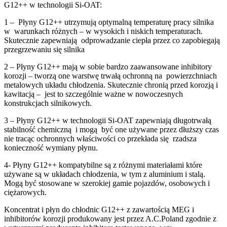
G12++ w technologii Si-OAT:
1 – Płyny G12++ utrzymują optymalną temperaturę pracy silnika
w warunkach różnych – w wysokich i niskich temperaturach.
Skutecznie zapewniają odprowadzanie ciepła przez co zapobiegają
przegrzewaniu się silnika
2 – Płyny G12++ mają w sobie bardzo zaawansowane inhibitory
korozji – tworzą one warstwę trwałą ochronną na powierzchniach
metalowych układu chłodzenia. Skutecznie chronią przed korozją i
kawitacją – jest to szczególnie ważne w nowoczesnych
konstrukcjach silnikowych.
3 – Płyny G12++ w technologii Si-OAT zapewniają długotrwałą
stabilność chemiczną i mogą być one używane przez dłuższy czas
nie tracąc ochronnych właściwości co przekłada się rzadsza
konieczność wymiany płynu.
4- Płyny G12++ kompatybilne są z różnymi materiałami które
używane są w układach chłodzenia, w tym z aluminium i stalą.
Mogą być stosowane w szerokiej gamie pojazdów, osobowych i
ciężarowych.
Koncentrat i płyn do chłodnic G12++ z zawartością MEG i
inhibitorów korozji produkowany jest przez A.C.Poland zgodnie z