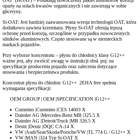
OAT (HOAT) – Posiadają nowoczesny pakiet inhibitorów korozji
oparty na solach kwasów organicznych i nie zawierają w sobie
gliceryny.
Si-OAT: Jest bardziej zaawansowana wersja technologii OAT, która
dodatkowo zawiera krzemiany. Płyny Si-OAT oferują lepszą
ochronę przed korozją, szczególnie w przypadku nowoczesnych
silników aluminiowych. Często stosowane są w niemieckich
markach pojazdów.
Przy wyborze koncentratu – płynu do chłodnicy klasy G12++
ważne jest, aby zwrócić uwagę w instrukcji obsł. poj. na
specyfikacje producenta pojazdu oraz zalecenia dotyczące
stosowania i bezpieczeństwa produktu.
Koncentrat płynu do chłodnic G12++ 2EHA free spełnia
wymagania specyfikacji:
OEM GROUP | OEM |SPECIFICATION |G12++
Cummins |Cummins |CES 14603 X
Daimler AG |Mercedes-Benz MB |325.5 X
Daimler AG |Detroit/Truck |MB 326.5 X
Deutz |Deutz |DQC CA-14 X
VW |Audi/Seat/Skoda/Porsche/VW |TL 774 G / G12++ X
VW |MAN |324 Typ Si-OAT X