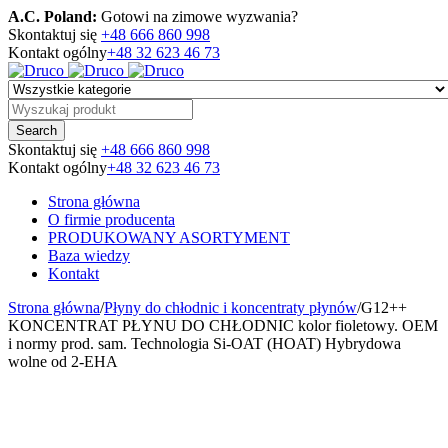
A.C. Poland:
Gotowi na zimowe wyzwania?
Skontaktuj się
+48 666 860 998
Kontakt ogólny
+48 32 623 46 73
Skontaktuj się
+48 666 860 998
Kontakt ogólny
+48 32 623 46 73
Strona główna
O firmie producenta
PRODUKOWANY ASORTYMENT
Baza wiedzy
Kontakt
Strona główna
/
Płyny do chłodnic i koncentraty płynów
/
G12++
KONCENTRAT PŁYNU DO CHŁODNIC kolor fioletowy. OEM
i normy prod. sam. Technologia Si-OAT (HOAT) Hybrydowa
wolne od 2-EHA