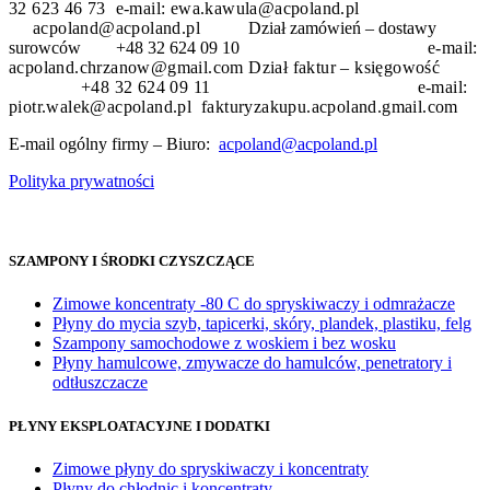
32 623 46 73 e-mail: ewa.kawula@acpoland.pl
acpoland@acpoland.pl
Dział zamówień – dostawy
surowców +48 32 624 09 10
e-mail:
acpoland.chrzanow@gmail.com
Dział faktur – księgowość
+48 32 624 09 11 e-mail:
piotr.walek@acpoland.pl fakturyzakupu.acpoland.gmail.com
E-mail ogólny firmy – Biuro:
acpoland@acpoland.pl
Polityka prywatności
SZAMPONY I ŚRODKI CZYSZCZĄCE
Zimowe koncentraty -80 C do spryskiwaczy i odmrażacze
Płyny do mycia szyb, tapicerki, skóry, plandek, plastiku, felg
Szampony samochodowe z woskiem i bez wosku
Płyny hamulcowe, zmywacze do hamulców, penetratory i
odtłuszczacze
PŁYNY EKSPLOATACYJNE I DODATKI
Zimowe płyny do spryskiwaczy i koncentraty
Płyny do chłodnic i koncentraty