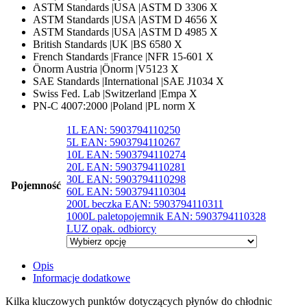
ASTM Standards |USA |ASTM D 3306 X
ASTM Standards |USA |ASTM D 4656 X
ASTM Standards |USA |ASTM D 4985 X
British Standards |UK |BS 6580 X
French Standards |France |NFR 15-601 X
Önorm Austria |Önorm |V5123 X
SAE Standards |International |SAE J1034 X
Swiss Fed. Lab |Switzerland |Empa X
PN-C 4007:2000 |Poland |PL norm X
1L EAN: 5903794110250
5L EAN: 5903794110267
10L EAN: 5903794110274
20L EAN: 5903794110281
30L EAN: 5903794110298
Pojemność
60L EAN: 5903794110304
200L beczka EAN: 5903794110311
1000L paletopojemnik EAN: 5903794110328
LUZ opak. odbiorcy
Opis
Informacje dodatkowe
Kilka kluczowych punktów dotyczących płynów do chłodnic