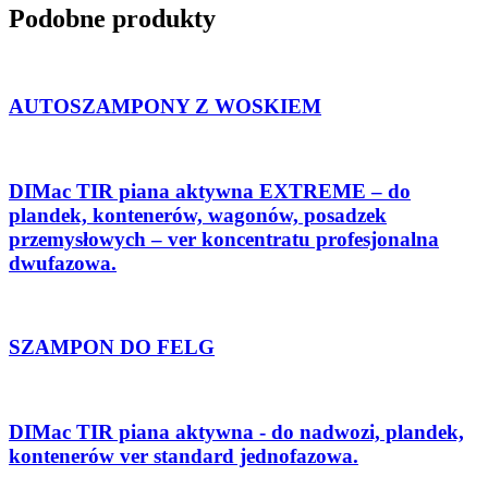
Podobne produkty
AUTOSZAMPONY Z WOSKIEM
DIMac TIR piana aktywna EXTREME – do
plandek, kontenerów, wagonów, posadzek
przemysłowych – ver koncentratu profesjonalna
dwufazowa.
SZAMPON DO FELG
DIMac TIR piana aktywna - do nadwozi, plandek,
kontenerów ver standard jednofazowa.