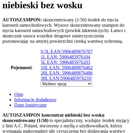
niebieski bez wosku
AUTOSZAMPON:
skoncentrowany (1:50) środek do mycia
karoserii samochodowych. Wysoce skoncentrowany szampon do
mycia karoserii samochodowych (powłok lakierniczych). Łatwo i
skutecznie usuwa wszelkie drogowe zanieczyszczenia
pozostawiając na umytej powierzchni cienką warstwę ochronną.
0,5L EAN:5906489876707
1L EAN: 5906485976104
5L EAN: 5906485976203
Pojemność
10L EAN: 5906489876462
20L EAN: 5906489876486
30L EAN:5906485976210
Opis
Informacje dodatkowe
Dane logistyczne
AUTOSZAMPON koncentrat niebieski bez wosku
skoncentrowany (1:50)
to specjalistyczny, wydajny środek myjący
z linii A.C. Poland, stworzony z myślą o użytkownikach, którzy
wymagają maksymalnej siły czyszczenia bez dodawania warstwy