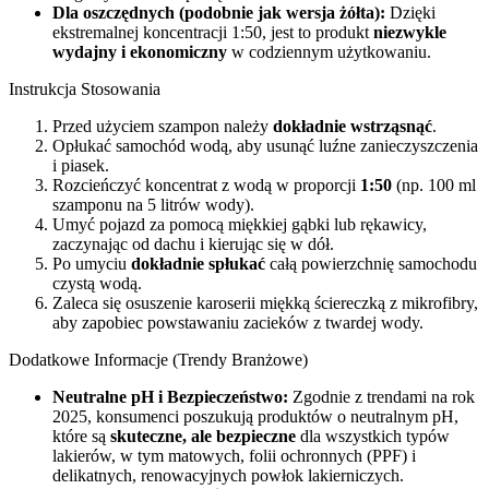
Dla oszczędnych (podobnie jak wersja żółta):
Dzięki
ekstremalnej koncentracji 1:50, jest to produkt
niezwykle
wydajny i ekonomiczny
w codziennym użytkowaniu.
Instrukcja Stosowania
Przed użyciem szampon należy
dokładnie wstrząsnąć
.
Opłukać samochód wodą, aby usunąć luźne zanieczyszczenia
i piasek.
Rozcieńczyć koncentrat z wodą w proporcji
1:50
(np. 100 ml
szamponu na 5 litrów wody).
Umyć pojazd za pomocą miękkiej gąbki lub rękawicy,
zaczynając od dachu i kierując się w dół.
Po umyciu
dokładnie spłukać
całą powierzchnię samochodu
czystą wodą.
Zaleca się osuszenie karoserii miękką ściereczką z mikrofibry,
aby zapobiec powstawaniu zacieków z twardej wody.
Dodatkowe Informacje (Trendy Branżowe)
Neutralne pH i Bezpieczeństwo:
Zgodnie z trendami na rok
2025, konsumenci poszukują produktów o neutralnym pH,
które są
skuteczne, ale bezpieczne
dla wszystkich typów
lakierów, w tym matowych, folii ochronnych (PPF) i
delikatnych, renowacyjnych powłok lakierniczych.