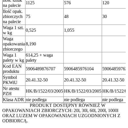
Ilość sztuk
1125
576
120
na palecie
Ilość opak.
zbiorczych
75
48
30
na palecie
Waga 1 szt.
0,525
1,055
w kg
Waga
opakowania
8,190
zbiorczego
Waga 1
614,25 + waga
palety w kg
palety
Kod EAN
5906489876707
5906485976104
59064859762
produktu
Symbol
20.41.32-50
20.41.32-50
20.41.32-50
PKWiU
Nr atestu
HK/B/1522/03/2005
HK/B/1522/03/2005
HK/B/1522/0
PZH
Klasa ADR
nie podlega
nie podlega
nie podlega
PRODUKT DOSTĘPNY RÓWNIEŻ W
OPAKOWANIACH ZBIORCZYCH: 20l, 30l, 60l, 200l, 1000l
ORAZ LUZEM W OPAKOWANIACH UZGODNIONYCH Z
ODBIORCĄ.