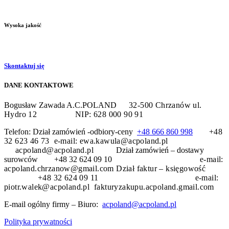
Wysoka jakość
Skontaktuj się
DANE KONTAKTOWE
Bogusław Zawada A.C.POLAND
32-500 Chrzanów
ul.
Hydro 12
NIP: 628 000 90 91
Telefon: Dział zamówień -odbiory-ceny
+48 666 860 998
+48
32 623 46 73 e-mail: ewa.kawula@acpoland.pl
acpoland@acpoland.pl
Dział zamówień – dostawy
surowców +48 32 624 09 10
e-mail:
acpoland.chrzanow@gmail.com
Dział faktur – księgowość
+48 32 624 09 11 e-mail:
piotr.walek@acpoland.pl fakturyzakupu.acpoland.gmail.com
E-mail ogólny firmy – Biuro:
acpoland@acpoland.pl
Polityka prywatności