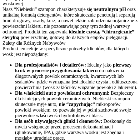
woskowej.
Nasz “Niebieski” szampon charakteryzuje się
neutralnym pH
oraz
unikalną formułą detergentów, które skutecznie penetrują i separują
brud drogowy, osady, kurz, a nawet lekkie zabrudzenia organiczne z
powierzchni lakieru, nie pozostawiając przy tym żadnej warstwy
ochronnej. Produkt ten zapewnia
idealnie czystą, “chirurgicznie”
sterylną
powierzchnię, gotową do dalszych etapów pielęgnacji.
Zalety dla Różnych Nabywców
Produkt ten celuje w specyficzne potrzeby klientów, dla których
wosk jest niepożądany:
Dla profesjonalistów i detailerów:
Idealny jako
pierwszy
krok w procesie przygotowania lakieru
do nałożenia
długotrwałych powłok ceramicznych, kwarcowych lub
sealantów, gdzie wymagana jest idealnie czysta i odtłuszczona
powierzchnia (wosk zakłóciłby wiązanie powłoki z lakierem).
Dla właścicieli aut z powłokami ochronnymi:
Bezpieczny
dla istniejących powłok ceramicznych. Niebieski szampon
skutecznie myje auto,
nie “zapychając”
mikroporów
powłoki woskiem, co pozwala jej w pełni zachować swoje
pierwotne właściwości hydrofobowe i blask.
Dla osób używających glinki i cleanerów:
Doskonały do
mycia wstępnego przed procesem dekontaminacji
(glinkowanie, IPA), gdzie warstwa wosku jest zbędna i
mogłaby utrudniać pracę.