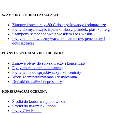
SZAMPONY I ŚRODKI CZYSZCZĄCE
Zimowe koncentraty -80 C do spryskiwaczy i odmrażacze
Płyny do mycia szyb, tapicerki, skóry, plandek, plastiku, felg
Szampony samochodowe z woskiem i bez wosku
Płyny hamulcowe, zmywacze do hamulców, penetratory i
odtłuszczacze
PŁYNY EKSPLOATACYJNE I DODATKI
Zimowe płyny do spryskiwaczy i koncentraty
Płyny do chłodnic i koncentraty
Płyny letnie do spryskiwaczy i koncentraty
Woda zdemineralizowana i destylowana
Dodatki do paliw i depresatory
KONSERWACJA I OCHRONA
Środki do konserwacji podwozia
Środki do uszczelek i opon
Płyny 70% Etanol