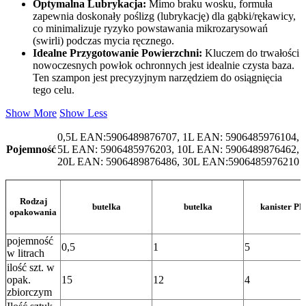
Optymalna Lubrykacja:
Mimo braku wosku, formuła
zapewnia doskonały poślizg (lubrykację) dla gąbki/rękawicy,
co minimalizuje ryzyko powstawania mikrozarysowań
(swirli) podczas mycia ręcznego.
Idealne Przygotowanie Powierzchni:
Kluczem do trwałości
nowoczesnych powłok ochronnych jest idealnie czysta baza.
Ten szampon jest precyzyjnym narzędziem do osiągnięcia
tego celu.
Show More
Show Less
0,5L EAN:5906489876707, 1L EAN: 5906485976104,
Pojemność
5L EAN: 5906485976203, 10L EAN: 5906489876462,
20L EAN: 5906489876486, 30L EAN:5906485976210
Rodzaj
butelka
butelka
kanister P
opakowania
pojemność
0,5
1
5
w litrach
ilość szt. w
opak.
15
12
4
zbiorczym