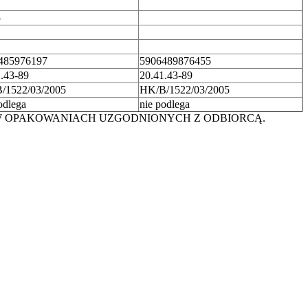
5
485976197
5906489876455
.43-89
20.41.43-89
/1522/03/2005
HK/B/1522/03/2005
odlega
nie podlega
 W OPAKOWANIACH UZGODNIONYCH Z ODBIORCĄ.