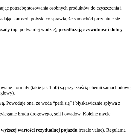
nując potrzebę stosowania osobnych produktów do czyszczenia i
nadając karoserii połysk, co sprawia, że samochód prezentuje się
sady (np. po twardej wodzie),
przedłużając żywotność i dobry
rmuły (takie jak 1:50) są przyszłością chemii samochodowej
ęglowy).
wą
. Powoduje ona, że woda “perli się” i błyskawicznie spływa z
zyleganie brudu drogowego, soli i owadów. Kolejne mycie
a
wyższej wartości rezydualnej pojazdu
(resale value). Regularna