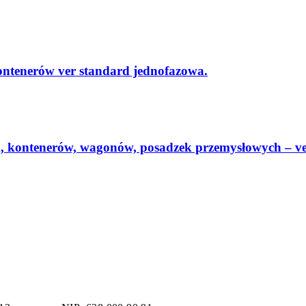
ntenerów ver standard jednofazowa.
ontenerów, wagonów, posadzek przemysłowych – ver