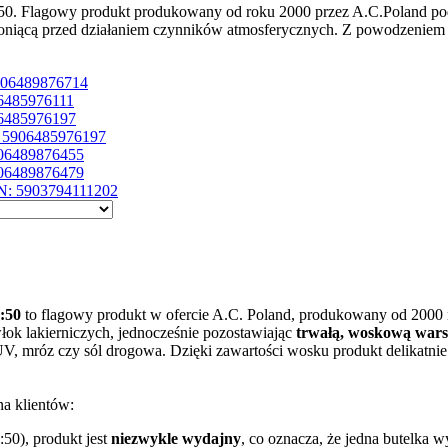
50. Flagowy produkt produkowany od roku 2000 przez A.C.Poland pod
 chroniącą przed działaniem czynników atmosferycznych. Z powodzen
906489876714
6485976111
6485976197
 5906485976197
06489876455
06489876479
N: 5903794111202
:50
to flagowy produkt w ofercie A.C. Poland, produkowany od 2000
ok lakierniczych, jednocześnie pozostawiając
trwałą, woskową war
, mróz czy sól drogowa. Dzięki zawartości wosku produkt delikatnie 
na klientów:
:50), produkt jest
niezwykle wydajny
, co oznacza, że jedna butelka w