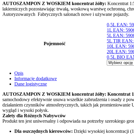
AUTOSZAMPON Z WOSKIEM koncentrat żółty:
Koncentrat 1:
lakierniczych pozostawiając trwałą, woskową warstwę ochronną,
Autoryzowanych Fabrycznych salonach nowe i używane pojazdy.
0,5L EAN: 5
1L EAN: 590
5L EAN: 590
5L TIR EAN:
Pojemność
10L EAN: 59
20L EAN: 59
0,5L BIO EA
Opis
Informacje dodatkowe
Dane logistyczne
AUTOSZAMPON Z WOSKIEM koncentrat żółty: Koncentrat 1
samochodowy efektywnie usuwa wszelkie zabrudzenia i osady z powł
działaniem czynników atmosferycznych, takich jak promieniowanie UV
wygląd i wysoki połysk.
Zalety dla Różnych Nabywców
Produkt ten jest uniwersalny i odpowiada na potrzeby szerokiego gro
Dla oszczędnych kierowców:
Dzięki wysokiej koncentracji (1