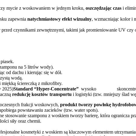
zy mycie z woskowaniem w jednym kroku,
oszczędzając czas
i elimi
sku zapewnia
natychmiastowy efekt wizualny
, wzmacniając kolor i 
przed czynnikami zewnętrznymi, takimi jak promieniowanie UV czy o
piasek.
zamponu na 5 litrów wody).
c od dachu i kierując się w dół.
zystą wodą.
i miękką ściereczką z mikrofibry.
 2025)
Standard “Hyper-Concentrate”
wysoko skoncentrowane fo
aczną
redukcję kosztów transportu
i logistyki (tzw. mniejszy ślad w
oczesnych frakcji woskowych,
produkt tworzy powłokę hydrofobo
 zapobiega powstawaniu zacieków (tzw. water spots).
e stosowanie szamponu z woskiem tworzy barierę, która ogranicza pr
ości siły oraz chemii.
ofesjonalne kosmetyki z woskiem są kluczowym elementem utrzymani