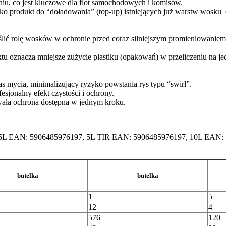
eniu, co jest kluczowe dla flot samochodowych i komisów.
ko produkt do “doładowania” (top-up) istniejących już warstw wosku 
lić rolę wosków w ochronie przed coraz silniejszym promieniowanie
 oznacza mniejsze zużycie plastiku (opakowań) w przeliczeniu na jed
s mycia, minimalizujący ryzyko powstania rys typu “swirl”.
sjonalny efekt czystości i ochrony.
wała ochrona dostępna w jednym kroku.
 5L EAN: 5906485976197, 5L TIR EAN: 5906485976197, 10L EAN:
butelka
butelka
1
5
12
4
576
120