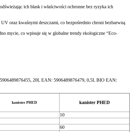
odświeżając ich blask i właściwości ochronne bez ryzyka ich
m UV oraz kwaśnymi deszczami, co bezpośrednio chroni bezbarwną
no mycie, co wpisuje się w globalne trendy ekologiczne “Eco-
 5906489876455, 20L EAN: 5906489876479, 0,5L BIO EAN:
kanister PHED
kanister PHED
10
60