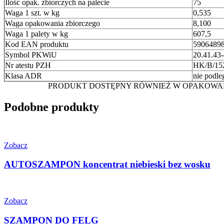
Ilość opak. zbiorczych na palecie
75
Waga 1 szt. w kg
0,535
Waga opakowania zbiorczego
8,100
Waga 1 palety w kg
607,5
Kod EAN produktu
5906489
Symbol PKWiU
20.41.43
Nr atestu PZH
HK/B/152
Klasa ADR
nie podle
PRODUKT DOSTĘPNY RÓWNIEŻ W OPAKOWANIACH ZBIO
Podobne produkty
Zobacz
AUTOSZAMPON koncentrat niebieski bez wosku
Zobacz
SZAMPON DO FELG