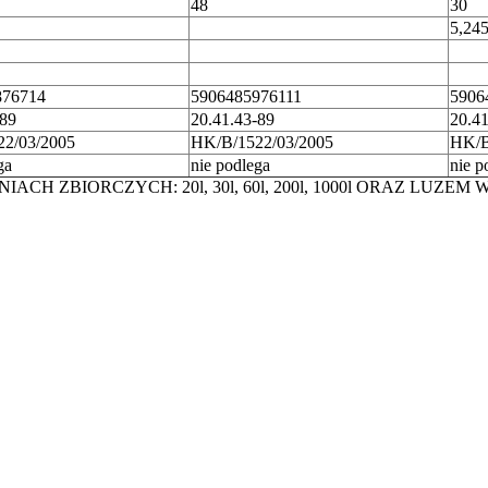
48
30
5,24
876714
5906485976111
5906
-89
20.41.43-89
20.41
2/03/2005
HK/B/1522/03/2005
HK/B
ga
nie podlega
nie p
RCZYCH: 20l, 30l, 60l, 200l, 1000l ORAZ LUZEM