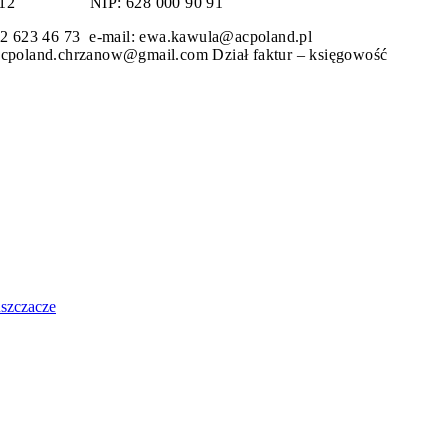
ydro 12
NIP: 628 000 90 91
 32 623 46 73 e-mail: ewa.kawula@acpoland.pl 
 acpoland.chrzanow@gmail.com
Dział faktur – księgo
uszczacze