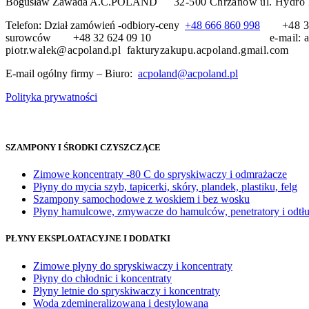
Bogusław Zawada A.C.POLAND
32-500 Chrzanów
ul. H
Telefon: Dział zamówień -odbiory-ceny
+48 666 860 998
+48
surowców +48 32 624 09 10
e-mail:
piotr.walek@acpoland.pl fakturyzakupu.acpoland.gmail.com
E-mail ogólny firmy – Biuro:
acpoland@acpoland.pl
Polityka prywatności
SZAMPONY I ŚRODKI CZYSZCZĄCE
Zimowe koncentraty -80 C do spryskiwaczy i odmrażacze
Płyny do mycia szyb, tapicerki, skóry, plandek, plastiku, felg
Szampony samochodowe z woskiem i bez wosku
Płyny hamulcowe, zmywacze do hamulców, penetratory i odtł
PŁYNY EKSPLOATACYJNE I DODATKI
Zimowe płyny do spryskiwaczy i koncentraty
Płyny do chłodnic i koncentraty
Płyny letnie do spryskiwaczy i koncentraty
Woda zdemineralizowana i destylowana