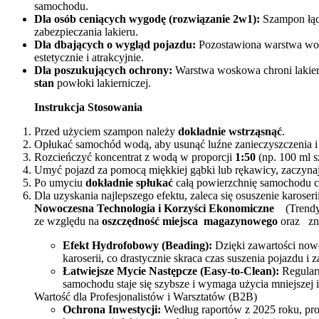
samochodu.
Dla osób ceniących wygodę (rozwiązanie 2w1):
Szampon łąc
zabezpieczania lakieru.
Dla dbających o wygląd pojazdu:
Pozostawiona warstwa wo
estetycznie i atrakcyjnie.
Dla poszukujących ochrony:
Warstwa woskowa chroni lakier 
stan
powłoki lakierniczej.
Instrukcja Stosowania
Przed użyciem szampon należy
dokładnie wstrząsnąć
.
Opłukać samochód wodą, aby usunąć luźne zanieczyszczenia i 
Rozcieńczyć koncentrat z wodą w proporcji
1:50
(np. 100 ml s
Umyć pojazd za pomocą miękkiej gąbki lub rękawicy, zaczynają
Po umyciu
dokładnie spłukać
całą powierzchnię samochodu c
Dla uzyskania najlepszego efektu, zaleca się osuszenie karoseri
Nowoczesna Technologia i Korzyści Ekonomiczne
(Trendy
ze względu na
oszczędność miejsca
magazynowego
oraz zn
Efekt Hydrofobowy (Beading):
Dzięki zawartości now
karoserii, co drastycznie skraca czas suszenia pojazdu i
Łatwiejsze Mycie Następcze (Easy-to-Clean):
Regularn
samochodu staje się szybsze i wymaga użycia mniejszej il
Wartość dla Profesjonalistów i Warsztatów (B2B)
Ochrona Inwestycji:
Według raportów z 2025 roku, pr