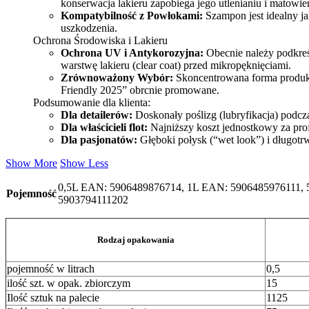
konserwacja lakieru zapobiega jego utlenianiu i matowi
Kompatybilność z Powłokami:
Szampon jest idealny ja
uszkodzenia.
Ochrona Środowiska i Lakieru
Ochrona UV i Antykorozyjna:
Obecnie należy podkreś
warstwę lakieru (clear coat) przed mikropęknięciami.
Zrównoważony Wybór:
Skoncentrowana forma produktu
Friendly 2025” obrcnie promowane.
Podsumowanie dla klienta:
Dla detailerów:
Doskonały poślizg (lubryfikacja) podcza
Dla właścicieli flot:
Najniższy koszt jednostkowy za profe
Dla pasjonatów:
Głęboki połysk (“wet look”) i długotr
Show More
Show Less
0,5L EAN: 5906489876714, 1L EAN: 5906485976111,
Pojemność
5903794111202
Rodzaj opakowania
pojemność w litrach
0,5
ilość szt. w opak. zbiorczym
15
Ilość sztuk na palecie
1125