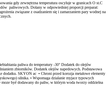
wania gdy zewnętrzna temperatura oscyluje w granicach O st.C
ewodów paliwowych. Dolany w odpowiedniej proporcji preparat:
agrożenia związane z osadzaniem się i zamarzaniem pary wodnej na
cznych.
biabiania paliwa do temperatury -30° Dodatek do olejów
pelnianiem zbiorników. Dodatek olejów napedowych. Podstawowa
ke dodatku. SKYON ac • Chroni przed korozja metalowe elementy
ryskowego) silnika. • Wspomaga dzialanie myjace typowych
nie moze byé dodawany do paliw, w którym woda tworzy oddzielna