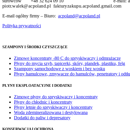
surowców +48 32 624 09 10
e-mail:
piotr.walek@acpoland.pl fakturyzakupu.acpoland.gmail.com
E-mail ogólny firmy – Biuro:
acpoland@acpoland.pl
Polityka prywatności
SZAMPONY I ŚRODKI CZYSZCZĄCE
Zimowe koncentraty -80 C do spryskiwaczy i odmrażacze
Płyny do mycia szyb, tapicerki, skóry, plandek, plastiku, felg
Szampony samochodowe z woskiem i bez wosku
Płyny hamulcowe, zmywacze do hamulców, penetratory i odtł
PŁYNY EKSPLOATACYJNE I DODATKI
Zimowe płyny do spryskiwaczy i koncentraty
Płyny do chłodnic i koncentraty
Płyny letnie do spryskiwaczy i koncentraty
Woda zdemineralizowana i destylowana
Dodatki do paliw i depresatory
KONSERWACJA I OCHRONA