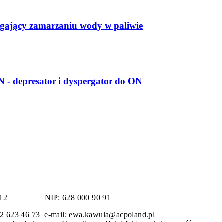
ający zamarzaniu wody w paliwie
depresator i dyspergator do ON
ydro 12
NIP: 628 000 90 91
 32 623 46 73 e-mail: ewa.kawula@acpoland.pl 