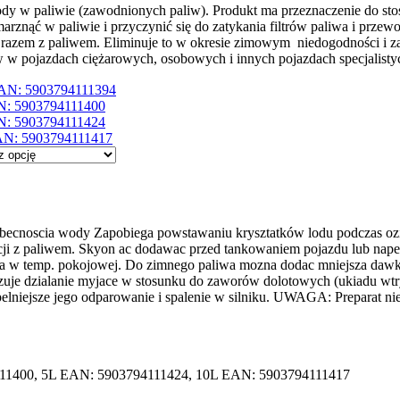
 paliwie (zawodnionych paliw). Produkt ma przeznaczenie do stoso
arznąć w paliwie i przyczynić się do zatykania filtrów paliwa i prz
 razem z paliwem. Eliminuje to w okresie zimowym niedogodności i z
 w pojazdach ciężarowych, osobowych i innych pojazdach specjalisty
AN: 5903794111394
N: 5903794111400
N: 5903794111424
AN: 5903794111417
cnoscia wody Zapobiega powstawaniu krysztatków lodu podczas ozie
orcji z paliwem. Skyon ac dodawac przed tankowaniem pojazdu lub na
da w temp. pokojowej. Do zimnego paliwa mozna dodac mniejsza daw
kazuje dzialanie myjace w stosunku do zaworów dolotowych (ukiadu wt
pelniejsze jego odparowanie i spalenie w silniku. UWAGA: Preparat 
11400, 5L EAN: 5903794111424, 10L EAN: 5903794111417