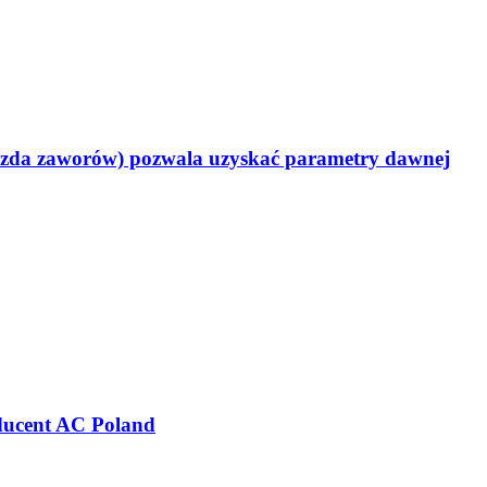
azda zaworów) pozwala uzyskać parametry dawnej
ducent AC Poland