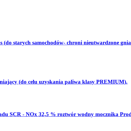
s (do starych samochodów- chroni nieutwardzone gni
niający (do celu uzyskania paliwa klasy PREMIUM).
kładu SCR - NOx 32,5 % roztwór wodny mocznika Pro