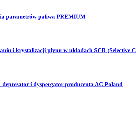
ania parametrów paliwa PREMIUM
 i krystalizacji płynu w układach SCR (Selective C
depresator i dyspergator producenta AC Poland