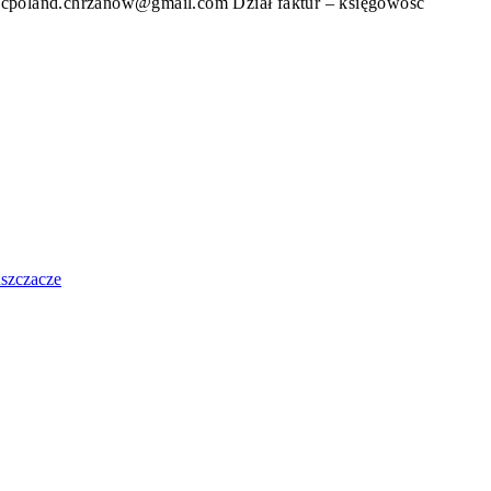
 acpoland.chrzanow@gmail.com
Dział faktur – księgo
uszczacze