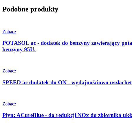
Podobne produkty
Zobacz
POTASOL ac - dodatek do benzyny zawierający pota
benzyny 95U.
Zobacz
SPEED ac dodatek do ON - wydajnościowo uszlachet
Zobacz
Płyn: ACureBlue - do redukcji NOx do zbiornika u