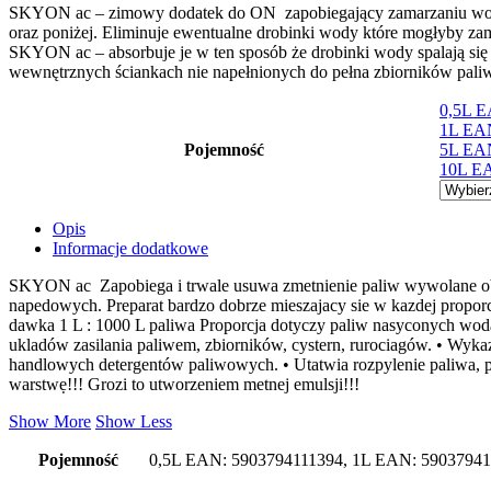
SKYON ac – zimowy dodatek do ON zapobiegający zamarzaniu wody w
oraz poniżej. Eliminuje ewentualne drobinki wody które mogłyby zam
SKYON ac – absorbuje je w ten sposób że drobinki wody spalają się
wewnętrznych ściankach nie napełnionych do pełna zbiorników paliw
0,5L E
1L EA
Pojemność
5L EA
10L E
Opis
Informacje dodatkowe
SKYON ac Zapobiega i trwale usuwa zmetnienie paliw wywolane obe
napedowych. Preparat bardzo dobrze mieszajacy sie w kazdej prop
dawka 1 L : 1000 L paliwa Proporcja dotyczy paliw nasyconych wo
ukladów zasilania paliwem, zbiorników, cystern, rurociagów. • Wy
handlowych detergentów paliwowych. • Utatwia rozpylenie paliwa, 
warstwẹ!!! Grozi to utworzeniem metnej emulsji!!!
Show More
Show Less
Pojemność
0,5L EAN: 5903794111394, 1L EAN: 59037941