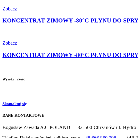
Zobacz
KONCENTRAT ZIMOWY -80°C PŁYNU DO SPRYSKIW
Zobacz
KONCENTRAT ZIMOWY -80°C PŁYNU DO SPRYSKI
Wysoka jakość
Skontaktuj się
DANE KONTAKTOWE
Bogusław Zawada A.C.POLAND
32-500 Chrzanów
ul. H
Telefon: Dział zamówień -odbiory-ceny
+48 666 860 998
+48