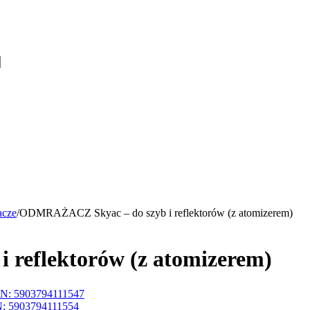
acze
/
ODMRAŻACZ Skyac – do szyb i reflektorów (z atomizerem)
reflektorów (z atomizerem)
N: 5903794111547
: 5903794111554