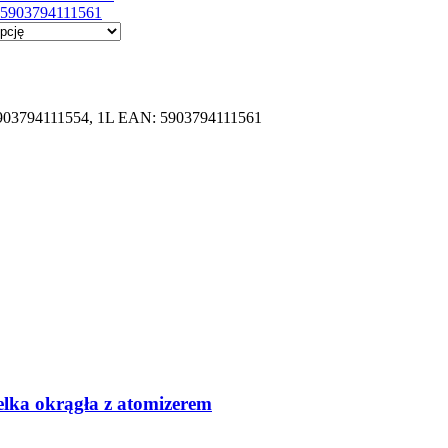
5903794111561
903794111554, 1L EAN: 5903794111561
 okrągła z atomizerem