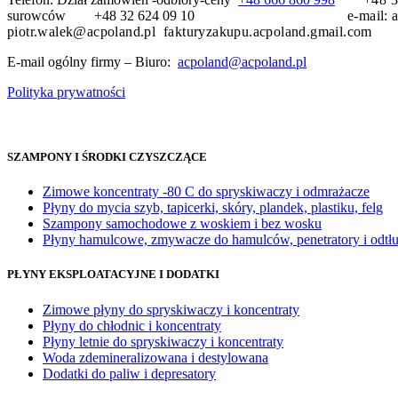
surowców +48 32 624 09 10
e-mail:
piotr.walek@acpoland.pl fakturyzakupu.acpoland.gmail.com
E-mail ogólny firmy – Biuro:
acpoland@acpoland.pl
Polityka prywatności
SZAMPONY I ŚRODKI CZYSZCZĄCE
Zimowe koncentraty -80 C do spryskiwaczy i odmrażacze
Płyny do mycia szyb, tapicerki, skóry, plandek, plastiku, felg
Szampony samochodowe z woskiem i bez wosku
Płyny hamulcowe, zmywacze do hamulców, penetratory i odtł
PŁYNY EKSPLOATACYJNE I DODATKI
Zimowe płyny do spryskiwaczy i koncentraty
Płyny do chłodnic i koncentraty
Płyny letnie do spryskiwaczy i koncentraty
Woda zdemineralizowana i destylowana
Dodatki do paliw i depresatory