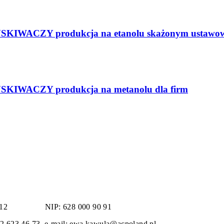
ACZY produkcja na etanolu skażonym ustawow
WACZY produkcja na metanolu dla firm
ydro 12
NIP: 628 000 90 91
 32 623 46 73 e-mail: ewa.kawula@acpoland.pl 