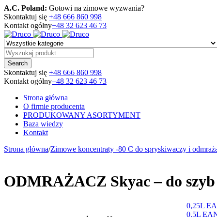
A.C. Poland:
Gotowi na zimowe wyzwania?
Skontaktuj się
+48 666 860 998
Kontakt ogólny
+48 32 623 46 73
Skontaktuj się
+48 666 860 998
Kontakt ogólny
+48 32 623 46 73
Strona główna
O firmie producenta
PRODUKOWANY ASORTYMENT
Baza wiedzy
Kontakt
Strona główna
/
Zimowe koncentraty -80 C do spryskiwaczy i odmraż
ODMRAŻACZ Skyac – do szyb i 
0,25L EA
0.5L EAN