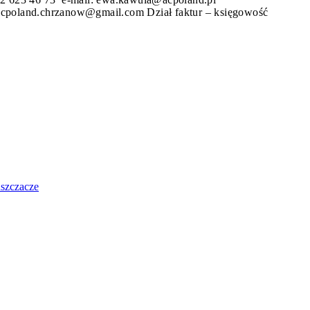
 acpoland.chrzanow@gmail.com
Dział faktur – księgo
uszczacze