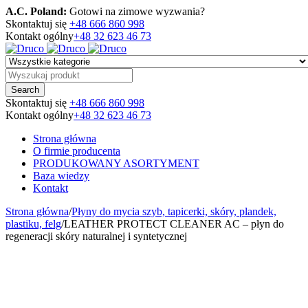
A.C. Poland:
Gotowi na zimowe wyzwania?
Skontaktuj się
+48 666 860 998
Kontakt ogólny
+48 32 623 46 73
Skontaktuj się
+48 666 860 998
Kontakt ogólny
+48 32 623 46 73
Strona główna
O firmie producenta
PRODUKOWANY ASORTYMENT
Baza wiedzy
Kontakt
Strona główna
/
Płyny do mycia szyb, tapicerki, skóry, plandek,
plastiku, felg
/
LEATHER PROTECT CLEANER AC – płyn do
regeneracji skóry naturalnej i syntetycznej