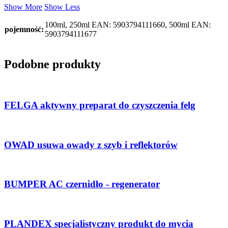
Show More
Show Less
100ml, 250ml EAN: 5903794111660, 500ml EAN:
pojemność:
5903794111677
Podobne produkty
FELGA aktywny preparat do czyszczenia felg
OWAD usuwa owady z szyb i reflektorów
BUMPER AC czernidło - regenerator
PLANDEX specjalistyczny produkt do mycia