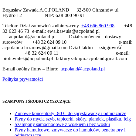
Bogusław Zawada A.C.POLAND
32-500 Chrzanów
ul.
Hydro 12
NIP: 628 000 90 91
Telefon: Dział zamówień -odbiory-ceny
+48 666 860 998
+48
32 623 46 73 e-mail: ewa.kawula@acpoland.pl
acpoland@acpoland.pl
Dział zamówień – dostawy
surowców +48 32 624 09 10
e-mail:
acpoland.chrzanow@gmail.com
Dział faktur – księgowość
+48 32 624 09 11 e-mail:
piotr.walek@acpoland.pl fakturyzakupu.acpoland.gmail.com
E-mail ogólny firmy – Biuro:
acpoland@acpoland.pl
Polityka prywatności
SZAMPONY I ŚRODKI CZYSZCZĄCE
Zimowe koncentraty -80 C do spryskiwaczy i odmrażacze
Płyny do mycia szyb, tapicerki, skóry, plandek, plastiku, felg
Szampony samochodowe z woskiem i bez wosku
Płyny hamulcowe, zmywacze do hamulców, penetratory i
odtłuszczacze