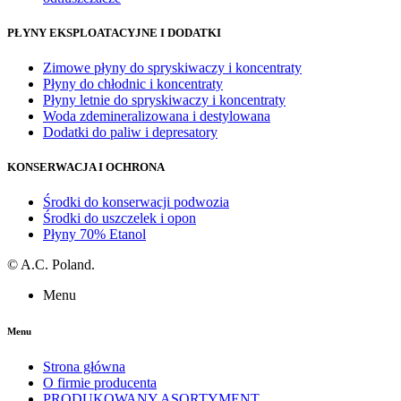
PŁYNY EKSPLOATACYJNE I DODATKI
Zimowe płyny do spryskiwaczy i koncentraty
Płyny do chłodnic i koncentraty
Płyny letnie do spryskiwaczy i koncentraty
Woda zdemineralizowana i destylowana
Dodatki do paliw i depresatory
KONSERWACJA I OCHRONA
Środki do konserwacji podwozia
Środki do uszczelek i opon
Płyny 70% Etanol
©
A.C. Poland.
Menu
Menu
Strona główna
O firmie producenta
PRODUKOWANY ASORTYMENT