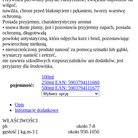
wilgoć,
nawilża, chroni przed blaknięciem i pękaniem, tworzy warstwę
ochronną.
Posiada przyjemny, charakterystyczny aromat
• usuwa tłuste plamy, pot i pozostawia przyjemny zapach, posiada
ochronną, długotrwałą
powłokę antystatyczną, która odpycha kurz i brud, pozostawiając
powierzchnię nietłustą,
• nierozcieńczony produkt nanosić za pomocą szmatki lub gąbki,
wystarczy nanieść i zetrzeć,
nie zawiera szkodliwych rozpuszczalników ani dodatków, jest
przyjazny dla środowiska,
100ml
250ml EAN: 5903794111660
pojemność:
500ml EAN: 5903794111677
Opis
Informacje dodatkowe
WŁAŚCIWOŚCI
ph około 7-8
gęstość [ kg.m-3 ] około 950-1050