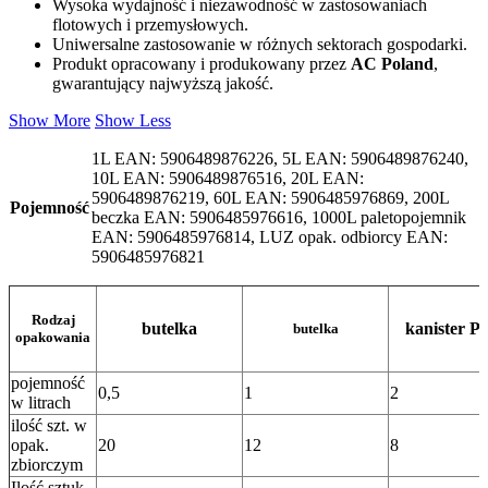
Wysoka wydajność i niezawodność w zastosowaniach
flotowych i przemysłowych.
Uniwersalne zastosowanie w różnych sektorach gospodarki.
Produkt opracowany i produkowany przez
AC Poland
,
gwarantujący najwyższą jakość.
Show More
Show Less
1L EAN: 5906489876226, 5L EAN: 5906489876240,
10L EAN: 5906489876516, 20L EAN:
5906489876219, 60L EAN: 5906485976869, 200L
Pojemność
beczka EAN: 5906485976616, 1000L paletopojemnik
EAN: 5906485976814, LUZ opak. odbiorcy EAN:
5906485976821
Rodzaj
butelka
kanister 
butelka
opakowania
pojemność
0,5
1
2
w litrach
ilość szt. w
opak.
20
12
8
zbiorczym
Ilość sztuk