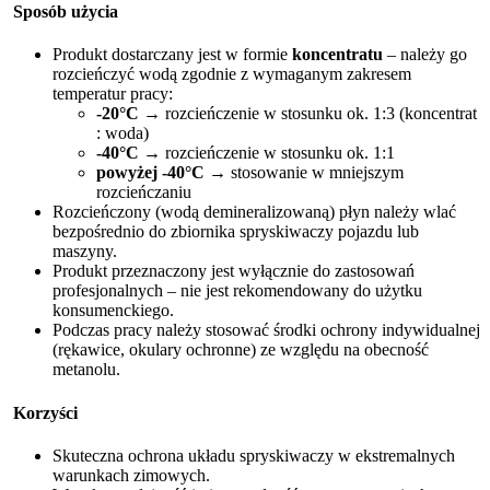
Sposób użycia
Produkt dostarczany jest w formie
koncentratu
– należy go
rozcieńczyć wodą zgodnie z wymaganym zakresem
temperatur pracy:
-20°C
→ rozcieńczenie w stosunku ok. 1:3 (koncentrat
: woda)
-40°C
→ rozcieńczenie w stosunku ok. 1:1
powyżej -40°C
→ stosowanie w mniejszym
rozcieńczaniu
Rozcieńczony (wodą demineralizowaną) płyn należy wlać
bezpośrednio do zbiornika spryskiwaczy pojazdu lub
maszyny.
Produkt przeznaczony jest wyłącznie do zastosowań
profesjonalnych – nie jest rekomendowany do użytku
konsumenckiego.
Podczas pracy należy stosować środki ochrony indywidualnej
(rękawice, okulary ochronne) ze względu na obecność
metanolu.
Korzyści
Skuteczna ochrona układu spryskiwaczy w ekstremalnych
warunkach zimowych.