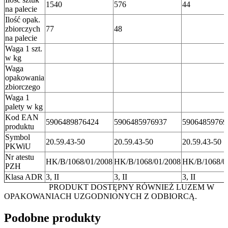
1540
576
44
na palecie
Ilość opak.
zbiorczych
77
48
na palecie
Waga 1 szt.
w kg
Waga
opakowania
zbiorczego
Waga 1
palety w kg
Kod EAN
5906489876424
5906485976937
59064859769
produktu
Symbol
20.59.43-50
20.59.43-50
20.59.43-50
PKWiU
Nr atestu
HK/B/1068/01/2008
HK/B/1068/01/2008
HK/B/1068/0
PZH
Klasa ADR
3, II
3, II
3, II
PRODUKT DOSTĘPNY RÓWNIEŻ LUZEM W
OPAKOWANIACH UZGODNIONYCH Z ODBIORCĄ.
Podobne produkty