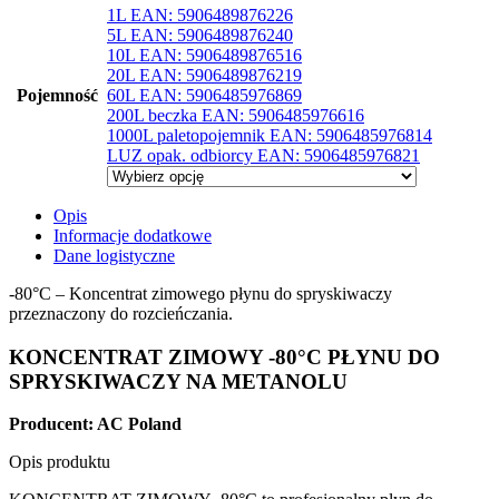
1L EAN: 5906489876226
5L EAN: 5906489876240
10L EAN: 5906489876516
20L EAN: 5906489876219
Pojemność
60L EAN: 5906485976869
200L beczka EAN: 5906485976616
1000L paletopojemnik EAN: 5906485976814
LUZ opak. odbiorcy EAN: 5906485976821
Opis
Informacje dodatkowe
Dane logistyczne
-80°C – Koncentrat zimowego płynu do spryskiwaczy
przeznaczony do rozcieńczania.
KONCENTRAT ZIMOWY -80°C PŁYNU DO
SPRYSKIWACZY NA METANOLU
Producent: AC Poland
Opis produktu