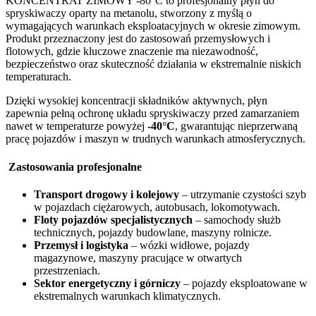
KONCENTRAT ZIMOWY -80°C to profesjonalny płyn do
spryskiwaczy oparty na metanolu, stworzony z myślą o
wymagających warunkach eksploatacyjnych w okresie zimowym.
Produkt przeznaczony jest do zastosowań przemysłowych i
flotowych, gdzie kluczowe znaczenie ma niezawodność,
bezpieczeństwo oraz skuteczność działania w ekstremalnie niskich
temperaturach.
Dzięki wysokiej koncentracji składników aktywnych, płyn
zapewnia pełną ochronę układu spryskiwaczy przed zamarzaniem
nawet w temperaturze powyżej
-40°C
, gwarantując nieprzerwaną
pracę pojazdów i maszyn w trudnych warunkach atmosferycznych.
Zastosowania profesjonalne
Transport drogowy i kolejowy
– utrzymanie czystości szyb
w pojazdach ciężarowych, autobusach, lokomotywach.
Floty pojazdów specjalistycznych
– samochody służb
technicznych, pojazdy budowlane, maszyny rolnicze.
Przemysł i logistyka
– wózki widłowe, pojazdy
magazynowe, maszyny pracujące w otwartych
przestrzeniach.
Sektor energetyczny i górniczy
– pojazdy eksploatowane w
ekstremalnych warunkach klimatycznych.