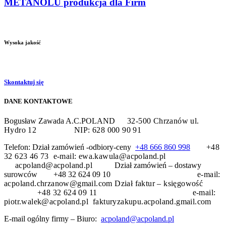
METANOLU produkcja dla Firm
Wysoka jakość
Skontaktuj się
DANE KONTAKTOWE
Bogusław Zawada A.C.POLAND
32-500 Chrzanów
ul.
Hydro 12
NIP: 628 000 90 91
Telefon: Dział zamówień -odbiory-ceny
+48 666 860 998
+48
32 623 46 73 e-mail: ewa.kawula@acpoland.pl
acpoland@acpoland.pl
Dział zamówień – dostawy
surowców +48 32 624 09 10
e-mail:
acpoland.chrzanow@gmail.com
Dział faktur – księgowość
+48 32 624 09 11 e-mail:
piotr.walek@acpoland.pl fakturyzakupu.acpoland.gmail.com
E-mail ogólny firmy – Biuro:
acpoland@acpoland.pl