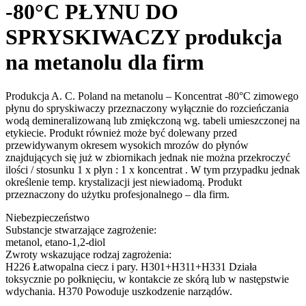
-80°C PŁYNU DO
SPRYSKIWACZY produkcja
na metanolu dla firm
Produkcja A. C. Poland na metanolu – Koncentrat -80°C zimowego
płynu do spryskiwaczy przeznaczony wyłącznie do rozcieńczania
wodą demineralizowaną lub zmiękczoną wg. tabeli umieszczonej na
etykiecie. Produkt również może być dolewany przed
przewidywanym okresem wysokich mrozów do płynów
znajdujących się już w zbiornikach jednak nie można przekroczyć
ilości / stosunku 1 x płyn : 1 x koncentrat . W tym przypadku jednak
określenie temp. krystalizacji jest niewiadomą. Produkt
przeznaczony do użytku profesjonalnego – dla firm.
Niebezpieczeństwo
Substancje stwarzające zagrożenie:
metanol, etano-1,2-diol
Zwroty wskazujące rodzaj zagrożenia:
H226 Łatwopalna ciecz i pary. H301+H311+H331 Działa
toksycznie po połknięciu, w kontakcie ze skórą lub w następstwie
wdychania. H370 Powoduje uszkodzenie narządów.