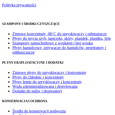
Polityka prywatności
SZAMPONY I ŚRODKI CZYSZCZĄCE
Zimowe koncentraty -80 C do spryskiwaczy i odmrażacze
Płyny do mycia szyb, tapicerki, skóry, plandek, plastiku, felg
Szampony samochodowe z woskiem i bez wosku
Płyny hamulcowe, zmywacze do hamulców, penetratory i
odtłuszczacze
PŁYNY EKSPLOATACYJNE I DODATKI
Zimowe płyny do spryskiwaczy i koncentraty
Płyny do chłodnic i koncentraty
Płyny letnie do spryskiwaczy i koncentraty
Woda zdemineralizowana i destylowana
Dodatki do paliw i depresatory
KONSERWACJA I OCHRONA
Środki do konserwacji podwozia